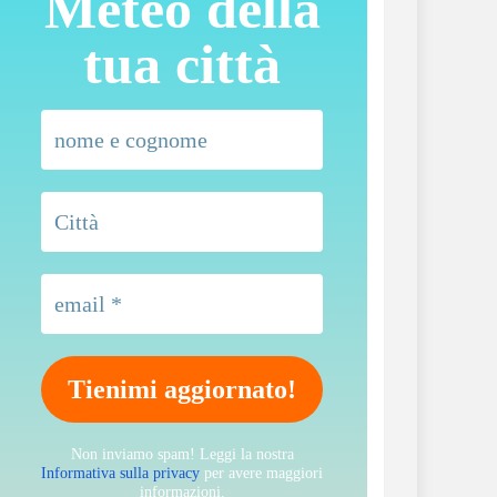
Meteo della
tua città
Non inviamo spam! Leggi la nostra
Informativa sulla privacy
per avere maggiori
informazioni.