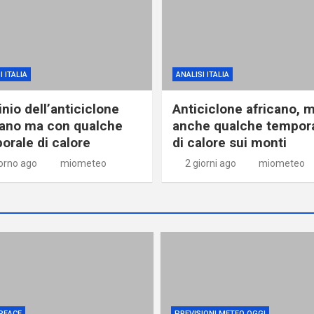
I ITALIA
ANALISI ITALIA
nio dell’anticiclone
Anticiclone africano, 
cano ma con qualche
anche qualche tempor
orale di calore
di calore sui monti
iorno ago
miometeo
2 giorni ago
miometeo
PEACE
PREVISIONI METEO OGGI