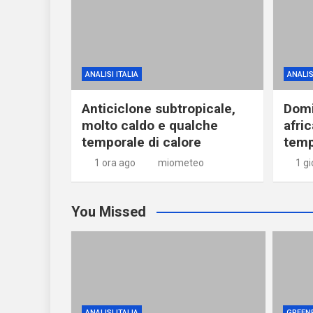
ANALISI ITALIA
ANALIS
Anticiclone subtropicale,
Domi
molto caldo e qualche
afri
temporale di calore
temp
1 ora ago
miometeo
1 g
You Missed
ANALISI ITALIA
GREEN