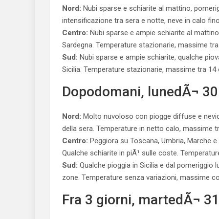
Nord:
Nubi sparse e schiarite al mattino, pomerig
intensificazione tra sera e notte, neve in calo fi
Centro:
Nubi sparse e ampie schiarite al mattino
Sardegna. Temperature stazionarie, massime tra 
Sud:
Nubi sparse e ampie schiarite, qualche piovas
Sicilia. Temperature stazionarie, massime tra 14 
Dopodomani, lunedÃ¬ 30
Nord:
Molto nuvoloso con piogge diffuse e nevica
della sera. Temperature in netto calo, massime tr
Centro:
Peggiora su Toscana, Umbria, Marche e 
Qualche schiarite in piÃ¹ sulle coste. Temperatur
Sud:
Qualche pioggia in Sicilia e dal pomeriggio l
zone. Temperature senza variazioni, massime co
Fra 3 giorni, martedÃ¬ 3