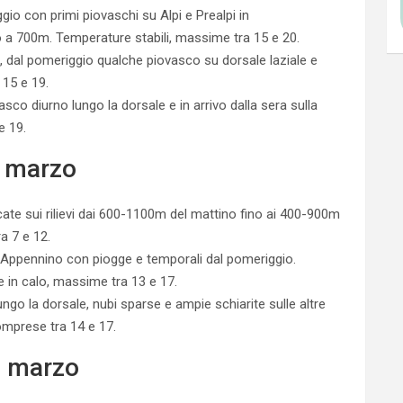
gio con primi piovaschi su Alpi e Prealpi in
no a 700m. Temperature stabili, massime tra 15 e 20.
, dal pomeriggio qualche piovasco su dorsale laziale e
15 e 19.
co diurno lungo la dorsale e in arrivo dalla sera sulla
e 19.
 marzo
te sui rilievi dai 600-1100m del mattino fino ai 400-900m
a 7 e 12.
Appennino con piogge e temporali dal pomeriggio.
e in calo, massime tra 13 e 17.
ungo la dorsale, nubi sparse e ampie schiarite sulle altre
mprese tra 14 e 17.
1 marzo