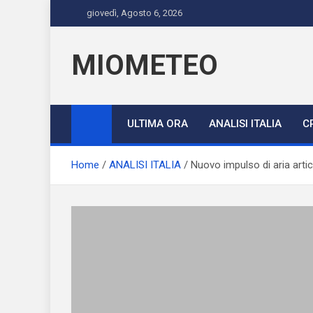
Skip
giovedì, Agosto 6, 2026
to
content
MIOMETEO
ULTIMA ORA
ANALISI ITALIA
C
Home
ANALISI ITALIA
Nuovo impulso di aria artica 