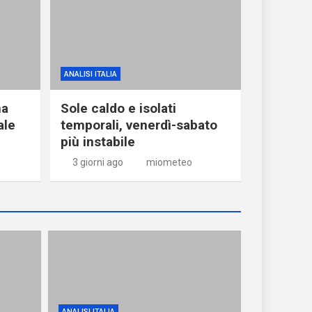
ANALISI ITALIA
ma
Sole caldo e isolati
ale
temporali, venerdì-sabato
più instabile
3 giorni ago
miometeo
ANALISI ITALIA