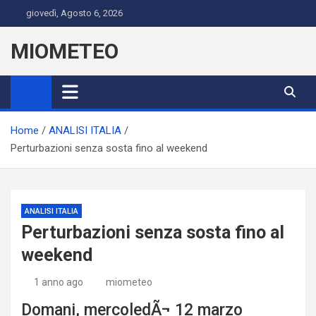
Skip
giovedì, Agosto 6, 2026
to
content
MIOMETEO
Home
ANALISI ITALIA
Perturbazioni senza sosta fino al weekend
ANALISI ITALIA
Perturbazioni senza sosta fino al
weekend
1 anno ago
miometeo
Domani, mercoledÃ¬ 12 marzo