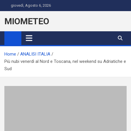
Skip
giovedì, Agosto 6, 2026
to
content
MIOMETEO
Home
ANALISI ITALIA
Più nubi venerdì al Nord e Toscana, nel weekend su Adriatiche e
Sud