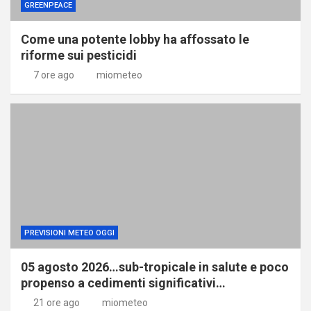
GREENPEACE
Come una potente lobby ha affossato le
riforme sui pesticidi
7 ore ago
miometeo
PREVISIONI METEO OGGI
05 agosto 2026…sub-tropicale in salute e poco
propenso a cedimenti significativi…
21 ore ago
miometeo