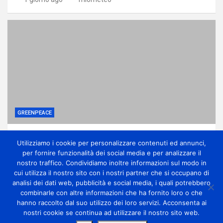
GREENPEACE
Ponte sullo Stretto, associazioni: no
Utilizziamo i cookie per personalizzare contenuti ed annunci,
all’ennesima accelerazione senza dati certi
per fornire funzionalità dei social media e per analizzare il
1 giorno ago
miometeo
nostro traffico. Condividiamo inoltre informazioni sul modo in
cui utilizza il nostro sito con i nostri partner che si occupano di
analisi dei dati web, pubblicità e social media, i quali potrebbero
combinarle con altre informazioni che ha fornito loro o che
hanno raccolto dal suo utilizzo dei loro servizi. Acconsenta ai
nostri cookie se continua ad utilizzare il nostro sito web.
Copyright Miometeo © All rights reserved | Theme by