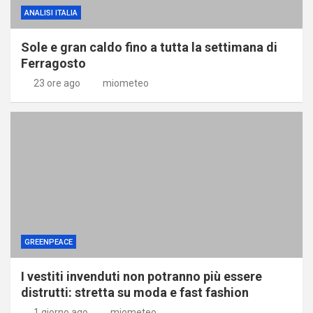
ANALISI ITALIA
Sole e gran caldo fino a tutta la settimana di
Ferragosto
23 ore ago
miometeo
GREENPEACE
I vestiti invenduti non potranno più essere
distrutti: stretta su moda e fast fashion
1 giorno ago
miometeo