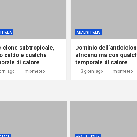
I ITALIA
ANALISI ITALIA
ciclone subtropicale,
Dominio dell’anticiclo
o caldo e qualche
africano ma con qualc
orale di calore
temporale di calore
orni ago
miometeo
3 giorni ago
miometeo
PEACE
ANALISI ITALIA