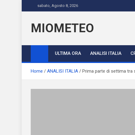
Skip
sabato, Agosto 8, 2026
to
content
MIOMETEO
ULTIMA ORA
ANALISI ITALIA
C
Home
ANALISI ITALIA
Prima parte di settima tra 