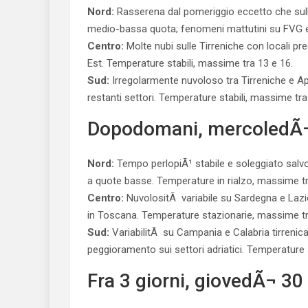
Nord:
Rasserena dal pomeriggio eccetto che sulle
medio-bassa quota; fenomeni mattutini su FVG e L
Centro:
Molte nubi sulle Tirreniche con locali pre
Est. Temperature stabili, massime tra 13 e 16.
Sud:
Irregolarmente nuvoloso tra Tirreniche e Ap
restanti settori. Temperature stabili, massime tra
Dopodomani, mercoledÃ¬
Nord:
Tempo perlopiÃ¹ stabile e soleggiato salvo 
a quote basse. Temperature in rialzo, massime tr
Centro:
NuvolositÃ variabile su Sardegna e Lazio
in Toscana. Temperature stazionarie, massime tr
Sud:
VariabilitÃ su Campania e Calabria tirrenic
peggioramento sui settori adriatici. Temperature 
Fra 3 giorni, giovedÃ¬ 30