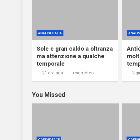
ANALISI ITALIA
ANALIS
Sole e gran caldo a oltranza
Anti
ma attenzione a qualche
molt
temporale
temp
21 ore ago
miometeo
2 gi
You Missed
GREENPEACE
GREEN