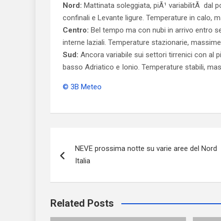
Nord:
Mattinata soleggiata, piÃ¹ variabilitÃ dal p
confinali e Levante ligure. Temperature in calo, 
Centro:
Bel tempo ma con nubi in arrivo entro s
interne laziali. Temperature stazionarie, massime 
Sud:
Ancora variabile sui settori tirrenici con a
basso Adriatico e Ionio. Temperature stabili, mas
© 3B Meteo
Navigazione
NEVE prossima notte su varie aree del Nord
articoli
Italia
Related Posts