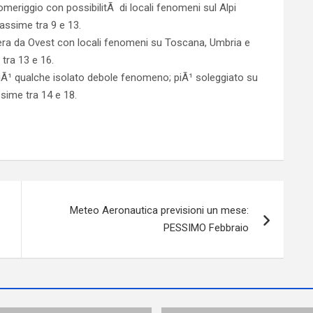
omeriggio con possibilitÃ di locali fenomeni sul Alpi
massime tra 9 e 13.
era da Ovest con locali fenomeni su Toscana, Umbria e
tra 13 e 16.
l piÃ¹ qualche isolato debole fenomeno; piÃ¹ soleggiato su
sime tra 14 e 18.
Meteo Aeronautica previsioni un mese:
PESSIMO Febbraio