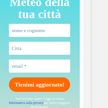
Meteo della
tua città
Non inviamo spam! Leggi la nostra
Informativa sulla privacy
per avere maggiori
informazioni.