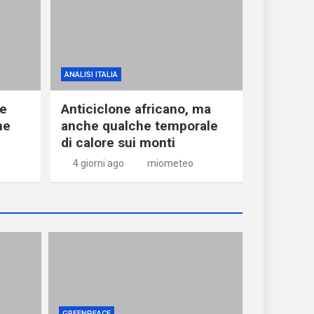
ANALISI ITALIA
ne
Anticiclone africano, ma
he
anche qualche temporale
di calore sui monti
4 giorni ago
miometeo
GREENPEACE