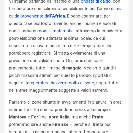
Vi stiamo parlando del rischio di una
ondata di caldo
, con
temperature che saliranno sensibilmente per l’arrivo di
aria
calda proveniente dall’
Africa
. È bene esaminare, per
questa fase piuttosto rovente, anche i numeri elaborati
con l’ausilio di
modelli matematici
attraverso la cosiddetta
post-elaborazione adattata al clima locale, da cui
riusciamo a ricavare una stima delle temperature che
potrebbero registrarsi. Si tratta ovviamente di una
previsione con validità fino a 15 giorni, che copre
praticamente tutto il mese di
maggio
. Vediamo quindi i
picchi massimi stimati per questo periodo, riportati di
seguito:
temperature davvero molto elevate
, soprattutto
nelle aree maggiormente soggette a valori estremi.
Parliamo di zone situate in avvallamenti, in pianura, in aree
interne. Le città che sorprendono sono, ad esempio,
Mantova
e
Forlì
nel
nord Italia
, ma anche
Prato
–
potremmo dire anche
Firenze
– perché si tratta pur
sempre della pianura toscana interna. Temperature