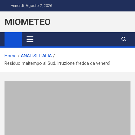
Skip
venerdì, Agosto 7, 2026
to
content
MIOMETEO
Home
ANALISI ITALIA
Residuo maltempo al Sud. Irruzione fredda da venerdì