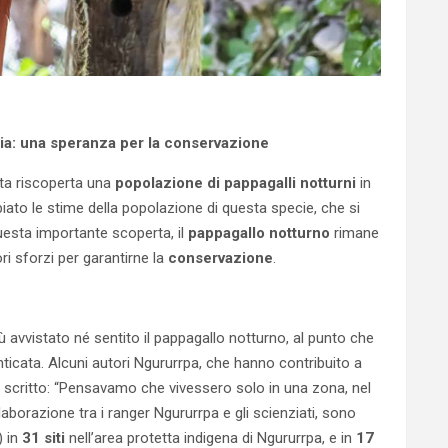
lia: una speranza per la conservazione
ata riscoperta una
popolazione di pappagalli notturni
in
iato le stime della popolazione di questa specie, che si
esta importante scoperta, il
pappagallo notturno
rimane
iori sforzi per garantirne la
conservazione
.
 avvistato né sentito il pappagallo notturno, al punto che
nticata. Alcuni autori Ngururrpa, che hanno contribuito a
o scritto: “Pensavamo che vivessero solo in una zona, nel
collaborazione tra i ranger Ngururrpa e gli scienziati, sono
 in
31 siti
nell’area protetta indigena di Ngururrpa, e in
17