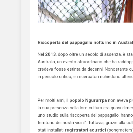
Riscoperta del pappagallo notturno in Austra
Nel
2013
, dopo oltre un secolo di assenza, è st
Australia, un evento straordinario che ha raddopp
credeva fosse estinta da decenni. Nonostante qu
in pericolo critico, e i ricercatori richiedono ulter
Per molti anni, il
popolo Ngururrpa
non aveva più
la sua presenza nella loro cultura era quasi dime
uno studio sulla riscoperta del pappagallo, hann
territorio dei nostri vicini”. Tuttavia, grazie alla 
stati installati
registratori acustici
(songmeters)