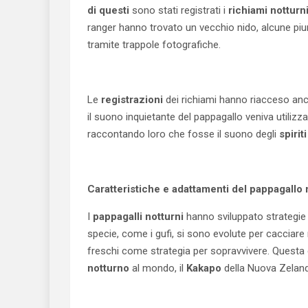
di questi
sono stati registrati i
richiami notturn
ranger hanno trovato un vecchio nido, alcune pium
tramite trappole fotografiche.
Le
registrazioni
dei richiami hanno riacceso anch
il suono inquietante del pappagallo veniva utilizzat
raccontando loro che fosse il suono degli
spirit
Caratteristiche e adattamenti del pappagallo 
I
pappagalli notturni
hanno sviluppato strategie p
specie, come i gufi, si sono evolute per cacciare 
freschi come strategia per sopravvivere. Questa ca
notturno
al mondo, il
Kakapo
della Nuova Zeland