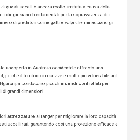
di questi uccelli è ancora molto limitata a causa della
he i
dingo
siano fondamentali per la sopravvivenza dei
numero di predatori come gatti e volpi che minacciano gli
te riscoperta in Australia occidentale affronta una
nd
, poiché il territorio in cui vive è molto più vulnerabile agli
er Ngururrpa conducono piccoli
incendi controllati
per
di di grandi dimensioni.
iori
attrezzature
ai ranger per migliorare la loro capacità
esti uccelli rari, garantendo così una protezione efficace e