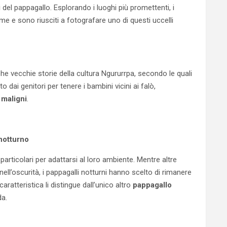
i
del pappagallo. Esplorando i luoghi più promettenti, i
e e sono riusciti a fotografare uno di questi uccelli
e vecchie storie della cultura Ngururrpa, secondo le quali
o dai genitori per tenere i bambini vicini ai falò,
i maligni
.
notturno
articolari per adattarsi al loro ambiente. Mentre altre
nell’oscurità, i pappagalli notturni hanno scelto di rimanere
ratteristica li distingue dall’unico altro
pappagallo
a.