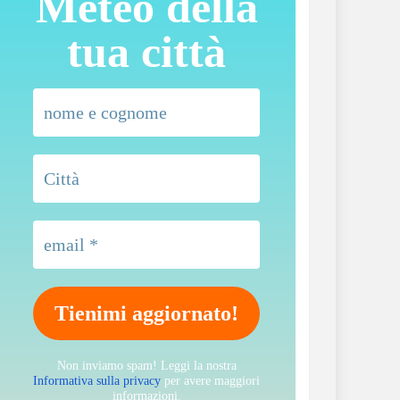
Meteo della
tua città
Non inviamo spam! Leggi la nostra
Informativa sulla privacy
per avere maggiori
informazioni.