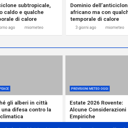
ciclone subtropicale,
Dominio dell’anticiclo
o caldo e qualche
africano ma con qualc
orale di calore
temporale di calore
iorno ago
miometeo
3 giorni ago
miometeo
PEACE
PREVISIONI METEO OGGI
é gli alberi in città
Estate 2026 Rovente:
 una difesa contro la
Alcune Considerazioni
 climatica
Empiriche
ore ago
miometeo
1 giorno ago
miometeo