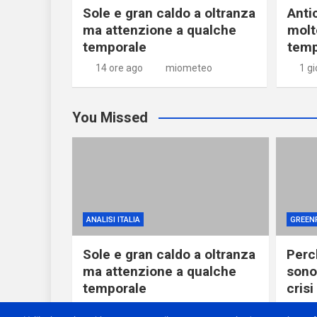
Sole e gran caldo a oltranza
Anti
ma attenzione a qualche
molt
temporale
temp
14 ore ago
miometeo
1 g
You Missed
ANALISI ITALIA
GREEN
Sole e gran caldo a oltranza
Perch
ma attenzione a qualche
sono
temporale
crisi
14 ore ago
miometeo
22 