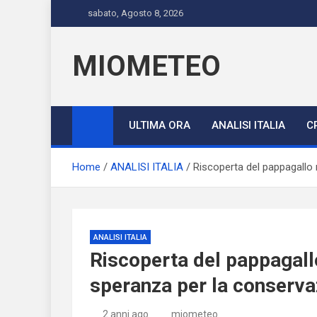
Skip
sabato, Agosto 8, 2026
to
content
MIOMETEO
ULTIMA ORA
ANALISI ITALIA
C
Home
ANALISI ITALIA
Riscoperta del pappagallo 
ANALISI ITALIA
Riscoperta del pappagallo
speranza per la conserva
2 anni ago
miometeo