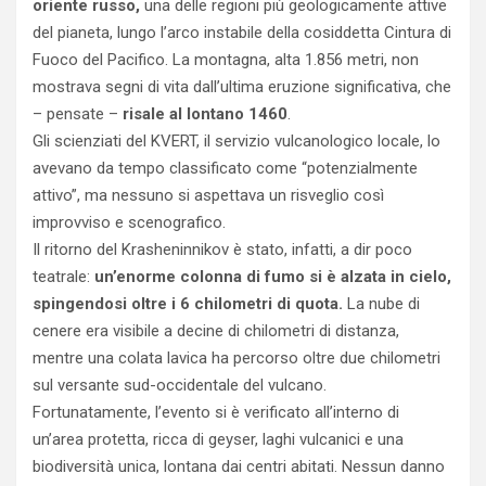
oriente russo,
una delle regioni più geologicamente attive
del pianeta, lungo l’arco instabile della cosiddetta Cintura di
Fuoco del Pacifico. La montagna, alta 1.856 metri, non
mostrava segni di vita dall’ultima eruzione significativa, che
– pensate –
risale al lontano 1460
.
Gli scienziati del KVERT, il servizio vulcanologico locale, lo
avevano da tempo classificato come “potenzialmente
attivo”, ma nessuno si aspettava un risveglio così
improvviso e scenografico.
Il ritorno del Krasheninnikov è stato, infatti, a dir poco
teatrale:
un’enorme colonna di fumo si è alzata in cielo,
spingendosi oltre i 6 chilometri di quota.
La nube di
cenere era visibile a decine di chilometri di distanza,
mentre una colata lavica ha percorso oltre due chilometri
sul versante sud-occidentale del vulcano.
Fortunatamente, l’evento si è verificato all’interno di
un’area protetta, ricca di geyser, laghi vulcanici e una
biodiversità unica, lontana dai centri abitati. Nessun danno