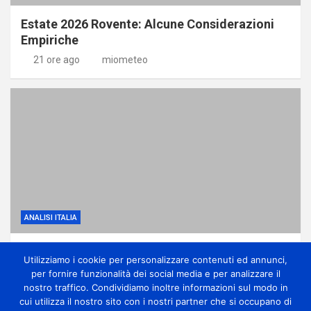
Estate 2026 Rovente: Alcune Considerazioni
Empiriche
21 ore ago
miometeo
ANALISI ITALIA
Anticiclone subtropicale, molto caldo e
Utilizziamo i cookie per personalizzare contenuti ed annunci,
qualche temporale di calore
per fornire funzionalità dei social media e per analizzare il
1 giorno ago
miometeo
nostro traffico. Condividiamo inoltre informazioni sul modo in
cui utilizza il nostro sito con i nostri partner che si occupano di