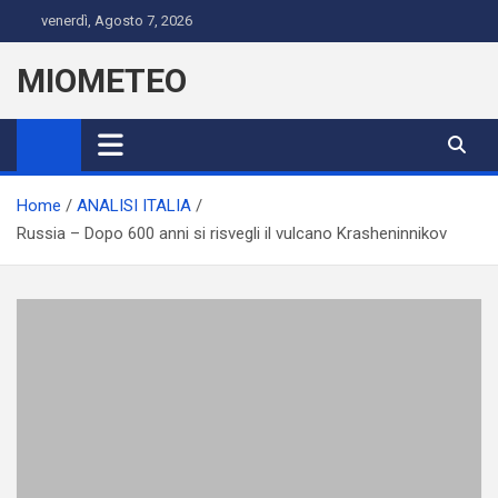
Skip
venerdì, Agosto 7, 2026
to
content
MIOMETEO
Home
ANALISI ITALIA
Russia – Dopo 600 anni si risvegli il vulcano Krasheninnikov