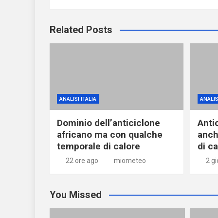
Related Posts
ANALISI ITALIA
ANALIS
Dominio dell’anticiclone
Anti
africano ma con qualche
anch
temporale di calore
di c
22 ore ago
miometeo
2 gi
You Missed