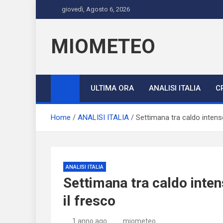
Skip
giovedì, Agosto 6, 2026
to
content
MIOMETEO
ULTIMA ORA
ANALISI ITALIA
C
Home
ANALISI ITALIA
Settimana tra caldo intenso 
ANALISI ITALIA
Settimana tra caldo intens
il fresco
1 anno ago
miometeo