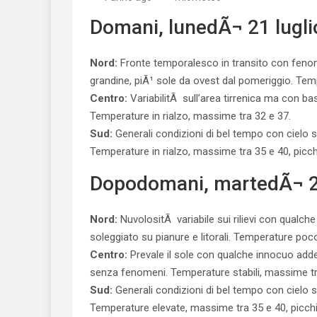
Domani, lunedÃ¬ 21 lugli
Nord:
Fronte temporalesco in transito con fenome
grandine, piÃ¹ sole da ovest dal pomeriggio. Temp
Centro:
VariabilitÃ sull’area tirrenica ma con bas
Temperature in rialzo, massime tra 32 e 37.
Sud:
Generali condizioni di bel tempo con cielo s
Temperature in rialzo, massime tra 35 e 40, picch
Dopodomani, martedÃ¬ 22
Nord:
NuvolositÃ variabile sui rilievi con qualche
soleggiato su pianure e litorali. Temperature poc
Centro:
Prevale il sole con qualche innocuo adde
senza fenomeni. Temperature stabili, massime tr
Sud:
Generali condizioni di bel tempo con cielo s
Temperature elevate, massime tra 35 e 40, picchi