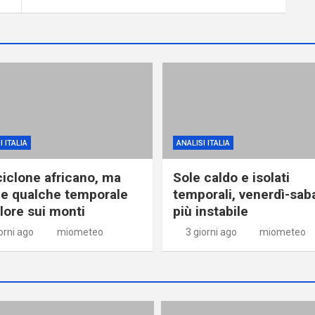
I ITALIA
ANALISI ITALIA
ciclone africano, ma
Sole caldo e isolati
e qualche temporale
temporali, venerdì-sab
alore sui monti
più instabile
orni ago
miometeo
3 giorni ago
miometeo