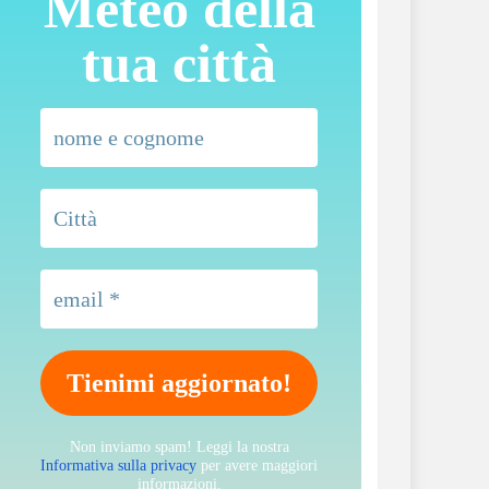
Meteo della
tua città
Non inviamo spam! Leggi la nostra
Informativa sulla privacy
per avere maggiori
informazioni.