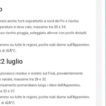
o
ni anche forti soprattutto a nord del Po e rischio
erature in lieve calo, massime tra 30 e 34.
so rischio pioggia, soleggiato altrove con pochi disturbi.
ereno su tutte le regioni, poche nubi diurne sull’Appennino.
i di 42Â°C.
 luglio
 piovasco residuo e isolato sul Friuli, prevalentemente
o variate, massime tra 28 e 32.
nsamento pomeridiano lungo i rilievi dell’Appennino,
a 32 e 37.
ereno su tutte le regioni, poche nubi diurne sull’Appennino.
 di 42Â°C.