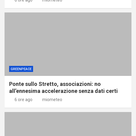
GREENPEACE
Ponte sullo Stretto, associazioni: no
all’ennesima accelerazione senza dati certi
6 ore ago
miometeo