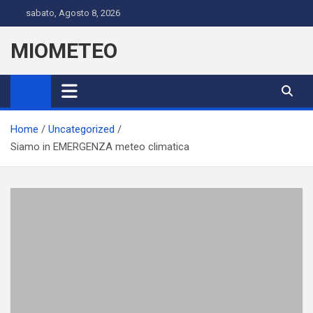
Skip
sabato, Agosto 8, 2026
to
content
MIOMETEO
Home
Uncategorized
Siamo in EMERGENZA meteo climatica