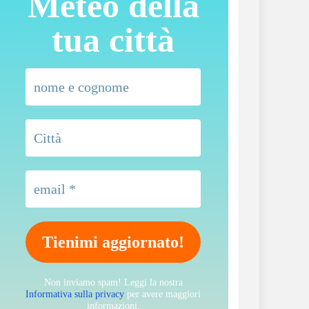
Meteo della
tua città
Non inviamo spam! Leggi la nostra
Informativa sulla privacy
per avere maggiori
informazioni.