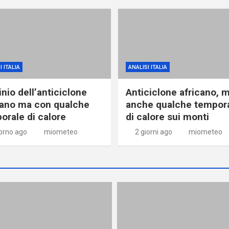
I ITALIA
ANALISI ITALIA
nio dell’anticiclone
Anticiclone africano, 
cano ma con qualche
anche qualche tempor
orale di calore
di calore sui monti
iorno ago
miometeo
2 giorni ago
miometeo