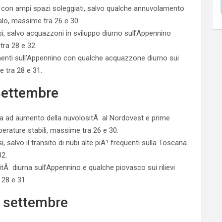
 con ampi spazi soleggiati, salvo qualche annuvolamento
calo, massime tra 26 e 30.
i, salvo acquazzoni in sviluppo diurno sull’Appennino
tra 28 e 32.
enti sull’Appennino con qualche acquazzone diurno sui
e tra 28 e 31.
settembre
a ad aumento della nuvolositÃ al Nordovest e prime
perature stabili, massime tra 26 e 30.
 salvo il transito di nubi alte piÃ¹ frequenti sulla Toscana.
32.
litÃ diurna sull’Appennino e qualche piovasco sui rilievi
 28 e 31.
0 settembre