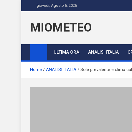
Skip
giovedì, Agosto 6, 2026
to
content
MIOMETEO
ULTIMA ORA
ANALISI ITALIA
C
Home
ANALISI ITALIA
Sole prevalente e clima c