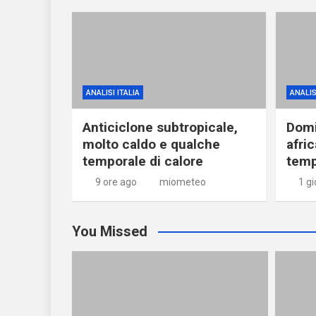
ANALISI ITALIA
ANALIS
Anticiclone subtropicale,
Domi
molto caldo e qualche
afri
temporale di calore
temp
9 ore ago
miometeo
1 g
You Missed