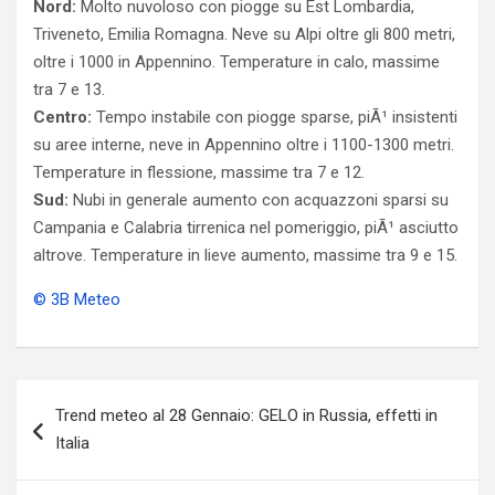
Nord:
Molto nuvoloso con piogge su Est Lombardia,
Triveneto, Emilia Romagna. Neve su Alpi oltre gli 800 metri,
oltre i 1000 in Appennino. Temperature in calo, massime
tra 7 e 13.
Centro:
Tempo instabile con piogge sparse, piÃ¹ insistenti
su aree interne, neve in Appennino oltre i 1100-1300 metri.
Temperature in flessione, massime tra 7 e 12.
Sud:
Nubi in generale aumento con acquazzoni sparsi su
Campania e Calabria tirrenica nel pomeriggio, piÃ¹ asciutto
altrove. Temperature in lieve aumento, massime tra 9 e 15.
© 3B Meteo
Navigazione
Trend meteo al 28 Gennaio: GELO in Russia, effetti in
articoli
Italia