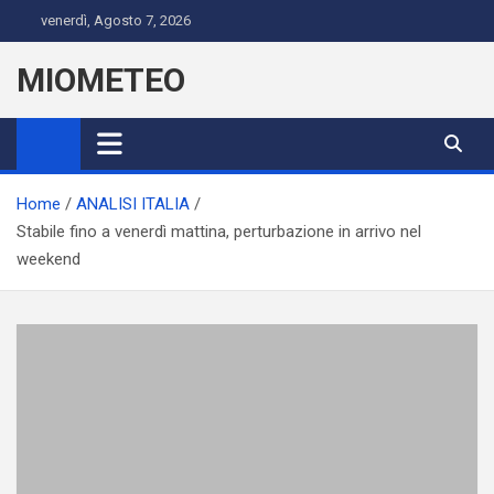
Skip
venerdì, Agosto 7, 2026
to
content
MIOMETEO
Home
ANALISI ITALIA
Stabile fino a venerdì mattina, perturbazione in arrivo nel
weekend