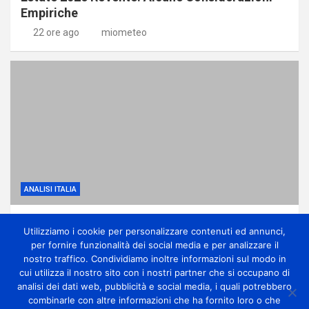
Empiriche
22 ore ago
miometeo
ANALISI ITALIA
Anticiclone subtropicale, molto caldo e
Utilizziamo i cookie per personalizzare contenuti ed annunci,
qualche temporale di calore
per fornire funzionalità dei social media e per analizzare il
1 giorno ago
miometeo
nostro traffico. Condividiamo inoltre informazioni sul modo in
cui utilizza il nostro sito con i nostri partner che si occupano di
analisi dei dati web, pubblicità e social media, i quali potrebbero
combinarle con altre informazioni che ha fornito loro o che