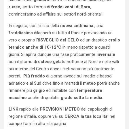
russe,
sotto forma di
freddi venti di Bora
,
cominceranno ad affluire sui settori nord-orientali.
In seguito, con l’inizio della
nuova
settimana
, aria
freddissima
dilagherà su tutto il Paese provocando un
vero e proprio
RISVEGLIO del GELO
ed un drastico
crollo
termico anche di 10-12°C
in meno rispetto a questi
giorni. Si aprirà dunque una fase praticamente
invernale
con il ritorno di
estese gelate
notturne al Nord e nelle valli
più interne del Centro dove i cieli saranno più facilmente
sereni.
Più freddo
di giorno invece sul medio e basso
adriatico e al Sud dove fino a martedì il
meteo
potrà anche
rimanere più
grigio
ed instabile con
temperature
massime
anche di qualche
grado sotto la media.
LINK
rapido alle
PREVISIONI METEO
dei capoluoghi di
regione d’Italia, oppure vai su
CERCA la tua localita’
nel
campo form in alto alla pagina: