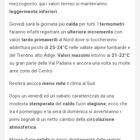
mezzogiorno, qui i valori termici si manterranno
leggermente
inferiori
.
Giovedì sarà la giornata più
calda
per tutti. I
termometri
faranno infatti registrare un
ulteriore incremento
con
valori
tardo primaverili
al Nord dove si toccheranno
addirittura picchi d
i 23-24°C
nelle vallate alpine lombarde e
del Trentino alto Adige.
Valori massimi
intorno ai
21-22°C
su gran parte della Val Padana e ancora una volta su molte
aree zone del Centro.
Resterà ancora
meno
mite
il clima al Sud.
Dopo un venerdì ed un sabato caratterizzati da una
modesta
stemperata
del
caldo
fuori
stagione
, ecco che
tra il pomeriggio e la sera di domenica si avvertiranno i
primi segnali di un netto cambio della
circolazione
atmosferica
.
Masse d’aria
gelida
in arrivo direttamente dalle regioni