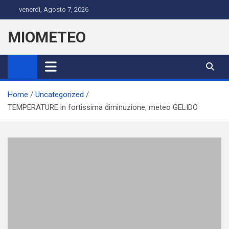
Skip
venerdì, Agosto 7, 2026
to
content
MIOMETEO
Home
Uncategorized
TEMPERATURE in fortissima diminuzione, meteo GELIDO