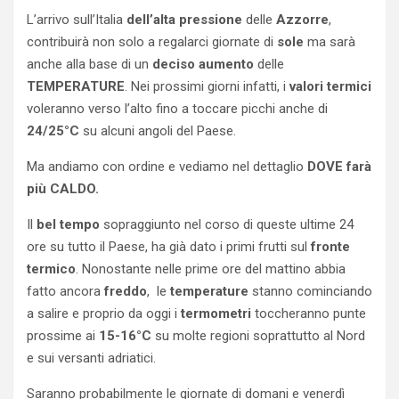
L’arrivo sull’Italia
dell’alta
pressione
delle
Azzorre
,
contribuirà non solo a regalarci giornate di
sole
ma sarà
anche alla base di un
deciso
aumento
delle
TEMPERATURE
. Nei prossimi giorni infatti, i
valori
termici
voleranno verso l’alto fino a toccare picchi anche di
24/25°C
su alcuni angoli del Paese.
Ma andiamo con ordine e vediamo nel dettaglio
DOVE farà
più CALDO.
Il
bel
tempo
sopraggiunto nel corso di queste ultime 24
ore su tutto il Paese, ha già dato i primi frutti sul
fronte
termico
. Nonostante nelle prime ore del mattino abbia
fatto ancora
freddo
, le
temperature
stanno cominciando
a salire e proprio da oggi i
termometri
toccheranno punte
prossime ai
15-16°C
su molte regioni soprattutto al Nord
e sui versanti adriatici.
Saranno probabilmente le giornate di domani e venerdì