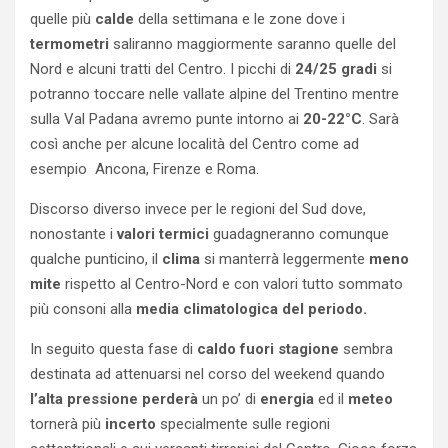
quelle più
calde
della settimana e le zone dove i
termometri
saliranno maggiormente saranno quelle del
Nord e alcuni tratti del Centro. I picchi di
24/25 gradi
si
potranno toccare nelle vallate alpine del Trentino mentre
sulla Val Padana avremo punte intorno ai
20-22°C
. Sarà
così anche per alcune località del Centro come ad
esempio Ancona, Firenze e Roma.
Discorso diverso invece per le regioni del Sud dove,
nonostante i
valori
termici
guadagneranno comunque
qualche punticino, il
clima
si manterrà leggermente
meno
mite
rispetto al Centro-Nord e con valori tutto sommato
più consoni alla
media climatologica del periodo.
In seguito questa fase di
caldo fuori
stagione
sembra
destinata ad attenuarsi nel corso del weekend quando
l’alta
pressione
perderà
un po’ di
energia
ed il
meteo
tornerà più
incerto
specialmente sulle regioni