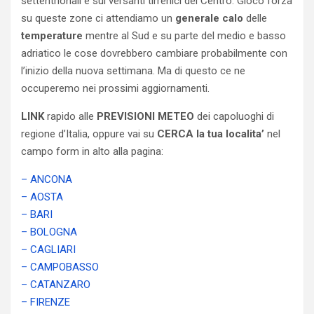
settentrionali e sui versanti tirrenici del Centro. Gioco forza
su queste zone ci attendiamo un
generale
calo
delle
temperature
mentre al Sud e su parte del medio e basso
adriatico le cose dovrebbero cambiare probabilmente con
l’inizio della nuova settimana. Ma di questo ce ne
occuperemo nei prossimi aggiornamenti.
LINK
rapido alle
PREVISIONI METEO
dei capoluoghi di
regione d’Italia, oppure vai su
CERCA la tua localita’
nel
campo form in alto alla pagina:
– ANCONA
– AOSTA
– BARI
– BOLOGNA
– CAGLIARI
– CAMPOBASSO
– CATANZARO
– FIRENZE