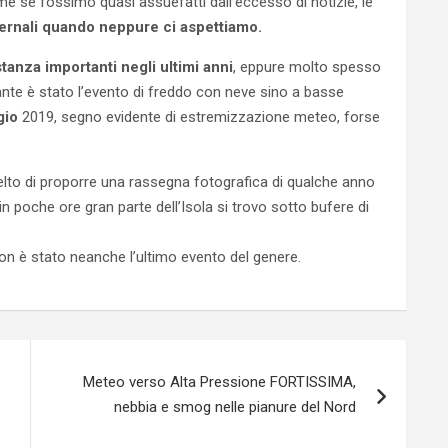
e se fossimo quasi assuefatti dall’eccesso di notizie, le
vernali quando neppure ci aspettiamo.
tanza importanti negli ultimi anni
, eppure molto spesso
ante è stato l’evento di freddo con neve sino a basse
gio
2019, segno evidente di estremizzazione meteo, forse
elto di proporre una rassegna fotografica di qualche anno
 in poche ore gran parte dell’Isola si trovo sotto bufere di
on è stato neanche l’ultimo evento del genere.
Meteo verso Alta Pressione FORTISSIMA,
nebbia e smog nelle pianure del Nord