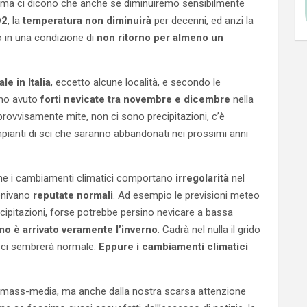
, ma ci dicono che anche se diminuiremo sensibilmente
O2
, la
temperatura non diminuirà
per decenni, ed anzi la
o in una condizione di
non ritorno per almeno un
e in Italia
, eccetto alcune località, e secondo le
amo avuto
forti nevicate tra novembre e dicembre
nella
provvisamente mite, non ci sono precipitazioni, c’è
 impianti di sci che saranno abbandonati nei prossimi anni
che i cambiamenti climatici comportano
irregolarità
nel
enivano
reputate normali
. Ad esempio le previsioni meteo
ipitazioni, forse potrebbe persino nevicare a bassa
mo è arrivato veramente l’inverno
. Cadrà nel nulla il grido
o ci sembrerà normale.
Eppure i cambiamenti climatici
 mass-media, ma anche dalla nostra scarsa attenzione