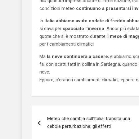
alla quantità impressionante di informazione, com
condizioni meteo
continuano a presentarsi in
In
Italia abbiamo avuto ondate di freddo abbas
si dava per
spacciato l’inverno
. Ancor più eclat
quote che si è mostrato durante il
mese di mag
per i cambiamenti climatici.
Ma
la neve continuerà a cadere
, e abbiamo sc
fa, con scatti fatti in collina in Sardegna, quando
neve.
Eppure, c’erano i cambiamenti climatici, eppure n
Navigazione
Meteo che cambia sull’Italia, transita una
articoli
debole perturbazione: gli effetti