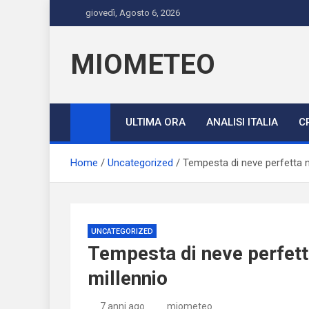
Skip
giovedì, Agosto 6, 2026
to
content
MIOMETEO
ULTIMA ORA
ANALISI ITALIA
C
Home
Uncategorized
Tempesta di neve perfetta 
UNCATEGORIZED
Tempesta di neve perfett
millennio
7 anni ago
miometeo