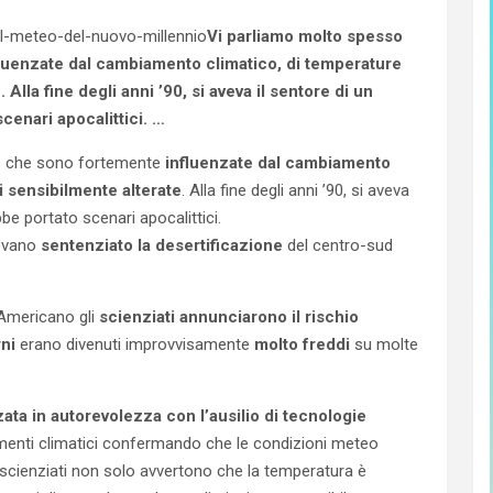
Vi parliamo molto spesso
luenzate dal cambiamento climatico, di temperature
Alla fine degli anni ’90, si aveva il sentore di un
enari apocalittici. …
o
che sono fortemente
influenzate dal cambiamento
i sensibilmente alterate
. Alla fine degli anni ’90, si aveva
e portato scenari apocalittici.
vevano
sentenziato la desertificazione
del centro-sud
Americano gli
scienziati annunciarono il rischio
rni
erano divenuti improvvisamente
molto freddi
su molte
ata in autorevolezza con l’ausilio di tecnologie
amenti climatici confermando che le condizioni meteo
i scienziati non solo avvertono che la temperatura è