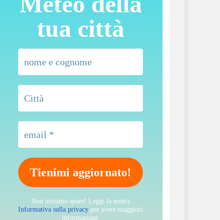
Meteo della
tua città
Non inviamo spam! Leggi la nostra
Informativa sulla privacy
per avere maggiori
informazioni.