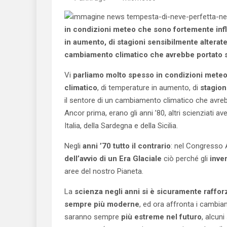
in condizioni meteo che sono fortemente inf
in aumento, di stagioni sensibilmente alterate. 
cambiamento climatico che avrebbe portato sc
Vi
parliamo molto spesso in condizioni mete
climatico
, di temperature in aumento, di
stagion
il sentore di un cambiamento climatico che avrebb
Ancor prima, erano gli anni ’80, altri scienziati a
Italia, della Sardegna e della Sicilia.
Negli
anni ’70 tutto il contrario
: nel Congresso 
dell’avvio di un Era Glaciale
ciò perché gli
inve
aree del nostro Pianeta.
La
scienza negli anni si è sicuramente rafforz
sempre più moderne
, ed ora affronta i cambi
saranno sempre
più estreme nel futuro
, alcun