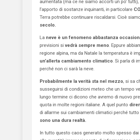
aumentata (ma ce ne siamo accorti un po’ tutti)
l’apporto di sostanze inquinanti, in particolare
C
Terra potrebbe continuare riscaldarsi. Cioè siam
secolo.
La
neve è un fenomeno abbastanza occasional
previsioni si
vedrà sempre meno
. Eppure abbi
regione alpina, ma da Natale la temperatura è im
un’allerta cambiamento climatico
. Si parla di
perché non ci sarà la neve.
Probabilmente la verità sta nel mezzo
, si sa 
susseguirsi di condizioni meteo che un tempo v
lungo termine ci dicono che avremo di nuovo prec
quota in molte regioni italiane. A quel punto
dire
di allarme sui cambiamenti climatici perché tutt
sono una dura realtà.
In tutto questo caos generato molto spesso dai