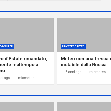
EGORIZED
UNCATEGORIZED
o d’Estate rimandato,
Meteo con aria fresca 
uente maltempo a
instabile dalla Russia
no
6 anni ago
miometeo
nni ago
miometeo