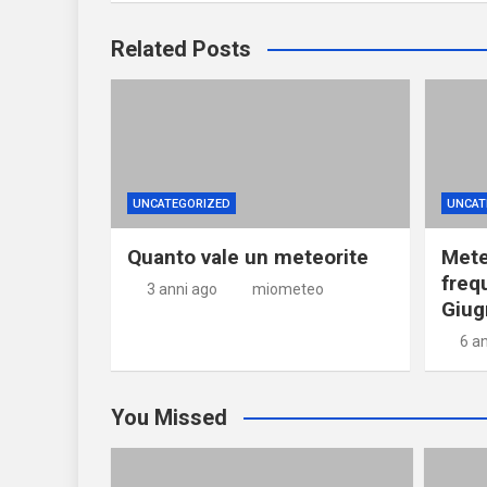
Related Posts
UNCATEGORIZED
UNCAT
Quanto vale un meteorite
Mete
freq
3 anni ago
miometeo
Giug
6 a
You Missed