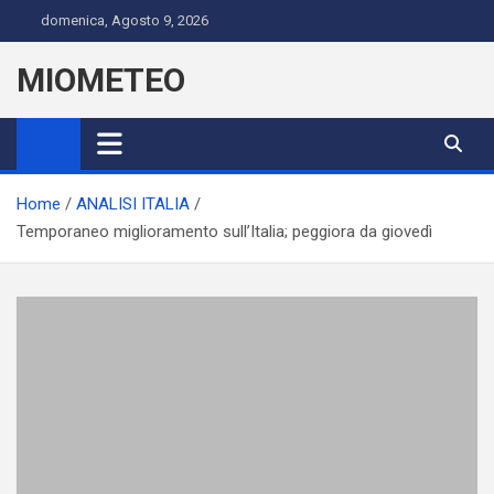
Skip
domenica, Agosto 9, 2026
to
content
MIOMETEO
Home
ANALISI ITALIA
Temporaneo miglioramento sull’Italia; peggiora da giovedì