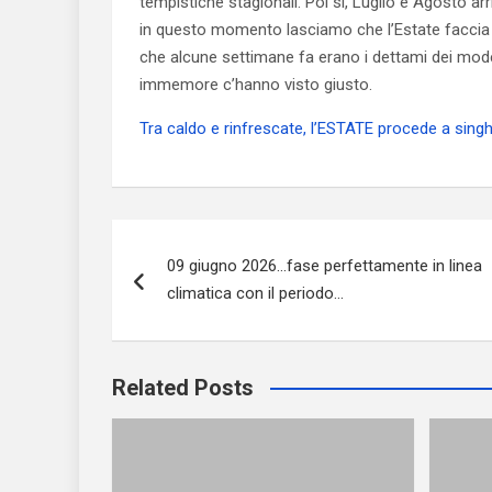
tempistiche stagionali. Poi sì, Luglio e Agosto 
in questo momento lasciamo che l’Estate faccia il
che alcune settimane fa erano i dettami dei mode
immemore c’hanno visto giusto.
Tra caldo e rinfrescate, l’ESTATE procede a sing
Navigazione
09 giugno 2026…fase perfettamente in linea
articoli
climatica con il periodo…
Related Posts