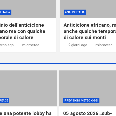
I ITALIA
ANALISI ITALIA
nio dell’anticiclone
Anticiclone africano, 
cano ma con qualche
anche qualche tempor
orale di calore
di calore sui monti
iorno ago
miometeo
2 giorni ago
miometeo
PEACE
PREVISIONI METEO OGGI
 una potente lobby ha
05 agosto 2026…sub-