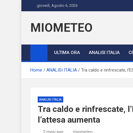
Skip
giovedì, Agosto 6, 2026
to
content
MIOMETEO
ULTIMA ORA
ANALISI ITALIA
C
Home
ANALISI ITALIA
Tra caldo e rinfrescate, l
ANALISI ITALIA
Tra caldo e rinfrescate, 
l’attesa aumenta
2 mesi ago
miometeo