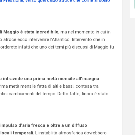
Alta Pressione, verso quel caldo atroce che come al solito
di Maggio è stata incredibile
, ma nel momento in cui in
o atroce ecco intervenire l’Atlantico. Intervento che in
orderete infatti che uno dei temi più discussi di Maggio fu
ano intravede una prima metà mensile all’insegna
rima metà mensile fatta di alti e bassi, contesa tra
ntini cambiamenti del tempo. Detto fatto, finora è stato
 impulso d’aria fresca e oltre a un diffuso
ocali temporali
. L’instabilità atmosferica dovrebbero