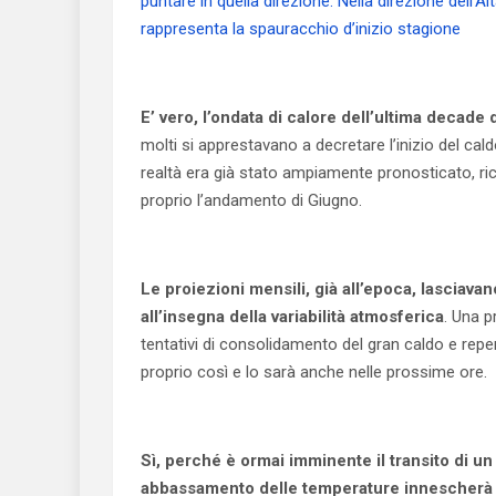
puntare in quella direzione. Nella direzione dell’
rappresenta la spauracchio d’inizio stagione
E’ vero, l’ondata di calore dell’ultima decade 
molti si apprestavano a decretare l’inizio del cald
realtà era già stato ampiamente pronosticato, ric
proprio l’andamento di Giugno.
Le proiezioni mensili, già all’epoca, lasciav
all’insegna della variabilità atmosferica
. Una p
tentativi di consolidamento del gran caldo e repe
proprio così e lo sarà anche nelle prossime ore.
Sì, perché è ormai imminente il transito di un
abbassamento delle temperature innescherà l