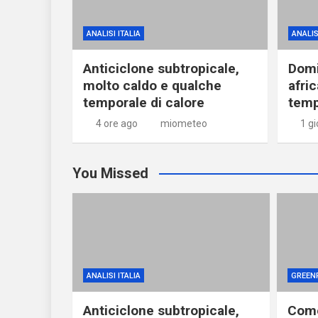
ANALISI ITALIA
ANALIS
Anticiclone subtropicale,
Domi
molto caldo e qualche
afri
temporale di calore
temp
4 ore ago
miometeo
1 g
You Missed
ANALISI ITALIA
GREEN
Anticiclone subtropicale,
Come