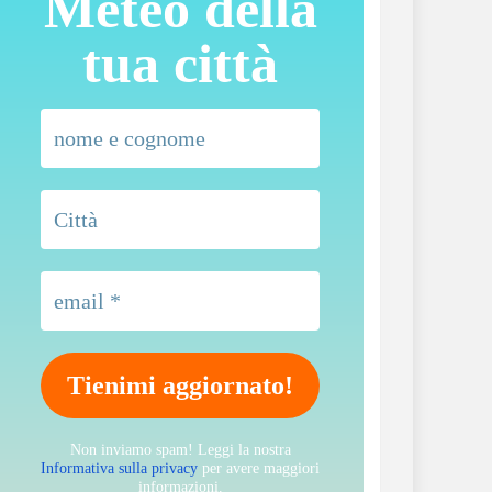
Meteo della
tua città
Non inviamo spam! Leggi la nostra
Informativa sulla privacy
per avere maggiori
informazioni.