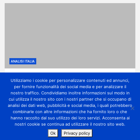
ANALISI ITALIA
Prima settimana di agosto tra caldo intenso e
Utilizziamo i cookie per personalizzare contenuti ed annunci,
isolati temporali
per fornire funzionalità dei social media e per analizzare il
3 giorni ago
miometeo
nostro traffico. Condividiamo inoltre informazioni sul modo in
cui utilizza il nostro sito con i nostri partner che si occupano di
analisi dei dati web, pubblicità e social media, i quali potrebbero
combinarle con altre informazioni che ha fornito loro o che
hanno raccolto dal suo utilizzo dei loro servizi. Acconsenta ai
nostri cookie se continua ad utilizzare il nostro sito web.
Copyright Miometeo © All rights reserved | Theme by
Ok
Privacy policy
MantraBrain