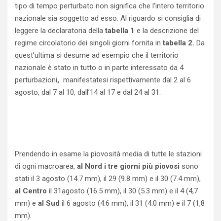
tipo di tempo perturbato non significa che l’intero territorio
nazionale sia soggetto ad esso. Al riguardo si consiglia di
leggere la declaratoria della
tabella 1
e la descrizione del
regime circolatorio dei singoli giorni fornita in
tabella 2.
Da
quest’ultima si desume ad esempio che il territorio
nazionale è stato in tutto o in parte interessato da 4
perturbazioni
,
manifestatesi rispettivamente dal 2 al 6
agosto, dal 7 al 10, dall’14 al 17 e dal 24 al 31.
Prendendo in esame la piovosità media di tutte le stazioni
di ogni macroarea,
al Nord i tre giorni più piovosi
sono
stati il 3 agosto (14.7 mm), il 29 (9.8 mm) e il 30 (7.4 mm),
al Centro
il 31agosto (16.5 mm), il 30 (5.3 mm) e il 4 (4,7
mm) e
al Sud
il 6 agosto (4.6 mm), il 31 (4.0 mm) e il 7 (1,8
mm).