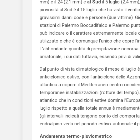
mm) e il 24 (2.1 mm) e
al Sud
il 5 luglio (2.4 mm)
piovosità al Sud è il 15 luglio che ha visto il ver
gravissimi danni cose e persone (due vittime). Gi
stazioni di Palermo Boccadifalco e Palermo punta
può indicare o il carattere estremamente locale 
utilizzato e che è comunque l’unico che copre l’inte
L’abbondante quantità di precipitazione occorsa è
amatoriale, i cui dati tuttavia, essendo privi di va
Dal punto di vista climatologico il mese di lugli
anticiclonico estivo, con l’anticiclone delle Azz
atlantica a coprire il Mediterraneo centro occiden
temporanee instabilizzazioni (rotture del tempo), 
atlantico che in condizioni estive domina l’Europa
luglio rispetto a quella totale annua è mediament
(gli intervalli indicati tengono conto del comporta
endoalpino veda nel periodo estivo-autunnale il 
Andamento termo-pluviometrico