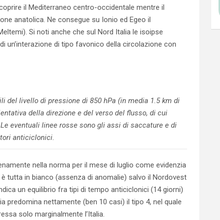
 coprire il Mediterraneo centro-occidentale mentre il
one anatolica. Ne consegue su Ionio ed Egeo il
eltemi). Si noti anche che sul Nord Italia le isoipse
 un’interazione di tipo favonico della circolazione con
 del livello di pressione di 850 hPa (in media 1.5 km di
entativa della direzione e del verso del flusso, di cui
e eventuali linee rosse sono gli assi di saccature e di
ori anticiclonici.
enamente nella norma per il mese di luglio come evidenzia
alia è tutta in bianco (assenza di anomalie) salvo il Nordovest
ndica un equilibrio fra tipi di tempo anticiclonici (14 giorni)
tavia predomina nettamente (ben 10 casi) il tipo 4, nel quale
ressa solo marginalmente l’Italia.