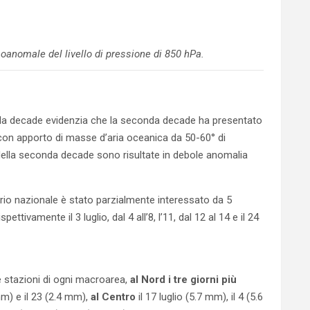
soanomale del livello di pressione di 850 hPa.
gola decade evidenzia che la seconda decade ha presentato
on apporto di masse d’aria oceanica da 50-60° di
e della seconda decade sono risultate in debole anomalia
itorio nazionale è stato parzialmente interessato da 5
ettivamente il 3 luglio, dal 4 all’8, l’11, dal 12 al 14 e il 24
e stazioni di ogni macroarea,
al Nord i tre giorni più
 mm) e il 23 (2.4 mm),
al Centro
il 17 luglio (5.7 mm), il 4 (5.6