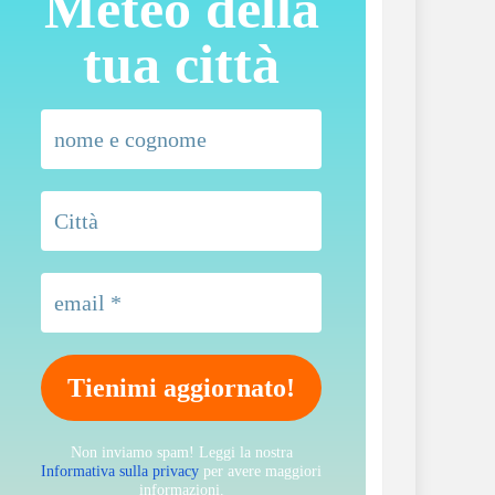
Meteo della
tua città
Non inviamo spam! Leggi la nostra
Informativa sulla privacy
per avere maggiori
informazioni.