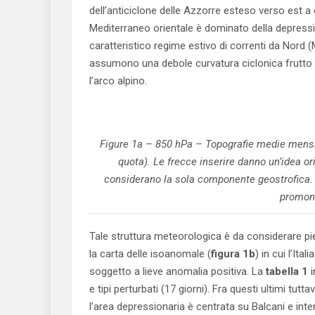
dell’anticiclone delle Azzorre esteso verso est a
Mediterraneo orientale è dominato della depressi
caratteristico regime estivo di correnti da Nord (M
assumono una debole curvatura ciclonica frutto di
l’arco alpino.
Figure 1a – 850 hPa – Topografie medie mensili
quota). Le frecce inserire danno un’idea ori
considerano la sola componente geostrofica. L
promont
Tale struttura meteorologica è da considerare pi
la carta delle isoanomale (
figura 1b
) in cui l’It
soggetto a lieve anomalia positiva. La
tabella 1
i
e tipi perturbati (17 giorni). Fra questi ultimi tut
l’area depressionaria è centrata su Balcani e inte