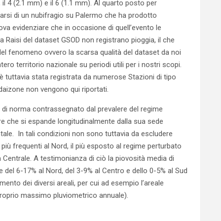
, il 4 (2.1 mm) e il 6 (1.1 mm). Al quarto posto per
ificarsi di un nubifragio su Palermo che ha prodotto
ova evidenziare che in occasione di quell’evento le
 Raisi del dataset GSOD non registrano pioggia, il che
del fenomeno ovvero la scarsa qualità del dataset da noi
ro territorio nazionale su periodi utili per i nostri scopi.
 tuttavia stata registrata da numerose Stazioni di tipo
lidaizone non vengono qui riportati.
o è di norma contrassegnato dal prevalere del regime
orre che si espande longitudinalmente dalla sua sede
tale. In tali condizioni non sono tuttavia da escludere
più frequenti al Nord, il più esposto al regime perturbato
 Centrale. A testimonianza di ciò la piovosità media di
e del 6-17% al Nord, del 3-9% al Centro e dello 0-5% al Sud
mento dei diversi areali, per cui ad esempio l’areale
proprio massimo pluviometrico annuale).