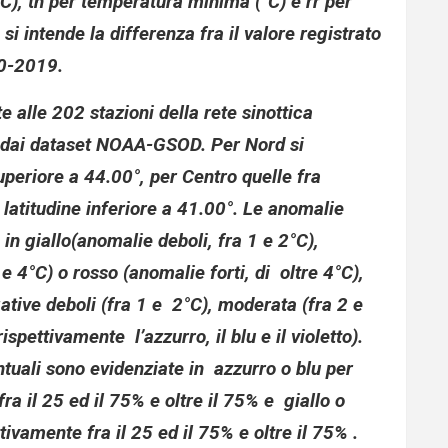
), tn per temperatura minima (°C) e rr per
i intende la differenza fra il valore registrato
90-2019.
e alle 202 stazioni della rete sinottica
i dai dataset NOAA-GSOD. Per Nord si
superiore a 44.00°, per Centro quelle fra
 latitudine inferiore a 41.00°. Le anomalie
in giallo(anomalie deboli, fra 1 e 2°C),
 4°C) o rosso (anomalie forti, di oltre 4°C),
tive deboli (fra 1 e 2°C), moderata (fra 2 e
rispettivamente l’azzurro, il blu e il violetto).
uali sono evidenziate in azzurro o blu per
ra il 25 ed il 75% e oltre il 75% e giallo o
ivamente fra il 25 ed il 75% e oltre il 75% .