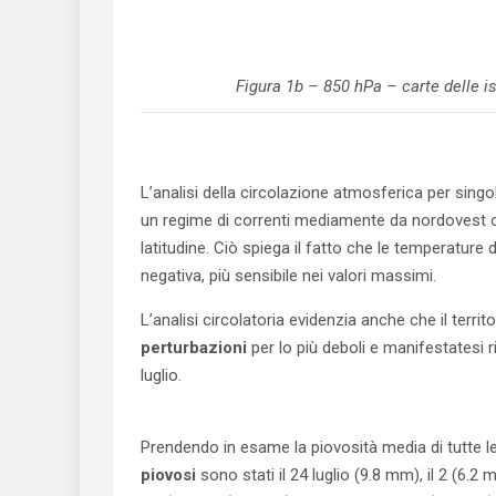
Figura 1b – 850 hPa – carte delle i
L’analisi della circolazione atmosferica per sin
un regime di correnti mediamente da nordovest c
latitudine. Ciò spiega il fatto che le temperatur
negativa, più sensibile nei valori massimi.
L’analisi circolatoria evidenzia anche che il terr
perturbazioni
per lo più deboli e manifestatesi risp
luglio.
Prendendo in esame la piovosità media di tutte l
piovosi
sono stati il 24 luglio (9.8 mm), il 2 (6.2