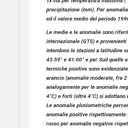
Tx sta per temperatura massima (°C
precipitazione (mm). Per anomalia s
ed il valore medio del periodo 19
Le medie e le anomalie sono riferit
internazionale (GTS) e provenient
intendono le stazioni a latitudine 
43.59° e 41.00° e per Sud quelle a
termiche positive sono evidenziate 
arancio (anomalie moderate, fra 2 e
analogamente per le anomalie nega
4°C) e forti (oltre 4°C) si adottano 
Le anomalie pluviometriche percent
anomalie positive rispettivamente f
rosso per anomalie negative rispett