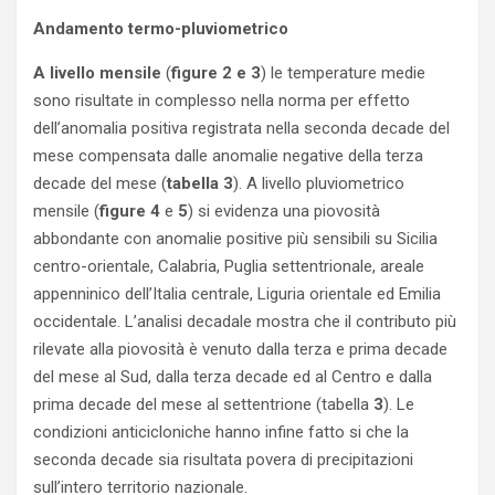
Andamento termo-pluviometrico
A livello mensile
(
figure 2 e 3
) le temperature medie
sono risultate in complesso nella norma per effetto
dell’anomalia positiva registrata nella seconda decade del
mese compensata dalle anomalie negative della terza
decade del mese (
tabella 3
). A livello pluviometrico
mensile (
figure 4
e
5
) si evidenza una piovosità
abbondante con anomalie positive più sensibili su Sicilia
centro-orientale, Calabria, Puglia settentrionale, areale
appenninico dell’Italia centrale, Liguria orientale ed Emilia
occidentale. L’analisi decadale mostra che il contributo più
rilevate alla piovosità è venuto dalla terza e prima decade
del mese al Sud, dalla terza decade ed al Centro e dalla
prima decade del mese al settentrione (tabella
3
). Le
condizioni anticicloniche hanno infine fatto si che la
seconda decade sia risultata povera di precipitazioni
sull’intero territorio nazionale.