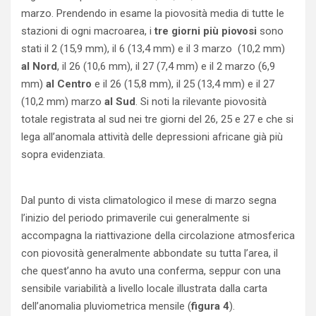
marzo. Prendendo in esame la piovosità media di tutte le
stazioni di ogni macroarea, i
tre giorni più piovosi
sono
stati il 2 (15,9 mm), il 6 (13,4 mm) e il 3 marzo (10,2 mm)
al Nord
, il 26 (10,6 mm), il 27 (7,4 mm) e il 2 marzo (6,9
mm)
al Centro
e il 26 (15,8 mm), il 25 (13,4 mm) e il 27
(10,2 mm) marzo
al Sud
. Si noti la rilevante piovosità
totale registrata al sud nei tre giorni del 26, 25 e 27 e che si
lega all’anomala attività delle depressioni africane già più
sopra evidenziata.
Dal punto di vista climatologico il mese di marzo segna
l’inizio del periodo primaverile cui generalmente si
accompagna la riattivazione della circolazione atmosferica
con piovosità generalmente abbondate su tutta l’area, il
che quest’anno ha avuto una conferma, seppur con una
sensibile variabilità a livello locale illustrata dalla carta
dell’anomalia pluviometrica mensile (
figura 4
).