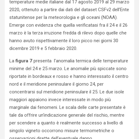
temperature medie italiane dal 17 agosto 2019 al 29 marzo
2020, ottenuto a partire dai dati del dataset CSFv2 dell’Ente
statunitense per la meteorologia e gli oceani (NOAA).
Emerge con evidenza che quella verificatasi fra il 24 e il 26
marzo è la terza irruzione fredda di rilevo dopo quelle che
hanno avuto rispettivamente il loro picco nei giorni 30
dicembre 2019 e 5 febbraio 2020.
La
figura 7
presenta l’anomalia termica delle temperature
minime del 24 e 25 marzo. Le anomalie più spiccate sono
riportate in bordeaux e rosso e hanno interessato il centro
nord e il meridione peninsulare il giorno 24, per
concentrarsi sul meridione peninsulare il 25. Le due isole
maggiori appaiono invece interessate in modo più
marginale dai fenomeni. Le scala delle carte presentate è
tale da offrire un’indicazione generale del rischio, mentre
per scendere a quanto è realmente successo a livello di
singolo vigneto occorrono misure termometriche o
osservazioni dirette dell’eventuale danno.