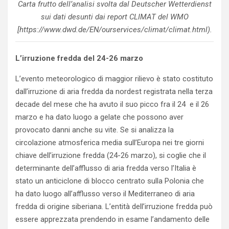
Carta frutto dell’analisi svolta dal Deutscher Wetterdienst
sui dati desunti dai report CLIMAT del WMO
[https://www.dwd.de/EN/ourservices/climat/climat.html).
L’irruzione fredda del 24-26 marzo
L’evento meteorologico di maggior rilievo è stato costituto
dall’irruzione di aria fredda da nordest registrata nella terza
decade del mese che ha avuto il suo picco fra il 24 e il 26
marzo e ha dato luogo a gelate che possono aver
provocato danni anche su vite. Se si analizza la
circolazione atmosferica media sull’Europa nei tre giorni
chiave dell’irruzione fredda (24-26 marzo), si coglie che il
determinante dell’afflusso di aria fredda verso l’Italia è
stato un anticiclone di blocco centrato sulla Polonia che
ha dato luogo all’afflusso verso il Mediterraneo di aria
fredda di origine siberiana. L’entità dell’irruzione fredda può
essere apprezzata prendendo in esame l’andamento delle