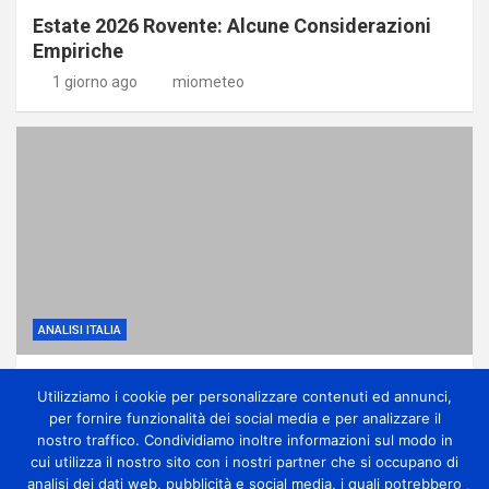
Estate 2026 Rovente: Alcune Considerazioni
Empiriche
1 giorno ago
miometeo
ANALISI ITALIA
Anticiclone subtropicale, molto caldo e
Utilizziamo i cookie per personalizzare contenuti ed annunci,
qualche temporale di calore
per fornire funzionalità dei social media e per analizzare il
1 giorno ago
miometeo
nostro traffico. Condividiamo inoltre informazioni sul modo in
cui utilizza il nostro sito con i nostri partner che si occupano di
analisi dei dati web, pubblicità e social media, i quali potrebbero