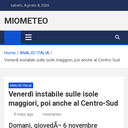
Skip
sabato, Agosto 8, 2026
to
content
MIOMETEO
Home
ANALISI ITALIA
Venerdì instabile sulle isole maggiori, poi anche al Centro-Sud
ANALISI ITALIA
Venerdì instabile sulle isole
maggiori, poi anche al Centro-Sud
9 mesi ago
miometeo
Domani, giovedÃ¬ 6 novembre