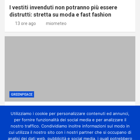
I vestiti invenduti non potranno più essere
distrutti: stretta su moda e fast fashion
13 ore ago
miometeo
GREENPEACE
Ponte sullo Stretto, associazioni: no
Utilizziamo i cookie per personalizzare contenuti ed annunci,
all’ennesima accelerazione senza dati certi
per fornire funzionalità dei social media e per analizzare il
13 ore ago
miometeo
nostro traffico. Condividiamo inoltre informazioni sul modo in
cui utilizza il nostro sito con i nostri partner che si occupano di
analisi dei dati web, pubblicità e social media, i quali potrebbero