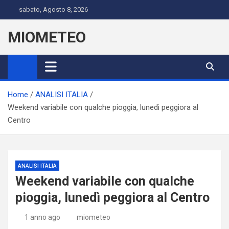
Skip
sabato, Agosto 8, 2026
to
content
MIOMETEO
Home
ANALISI ITALIA
Weekend variabile con qualche pioggia, lunedì peggiora al
Centro
ANALISI ITALIA
Weekend variabile con qualche
pioggia, lunedì peggiora al Centro
1 anno ago
miometeo