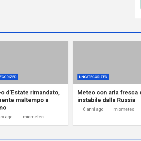
EGORIZED
UNCATEGORIZED
o d’Estate rimandato,
Meteo con aria fresca 
uente maltempo a
instabile dalla Russia
no
6 anni ago
miometeo
nni ago
miometeo