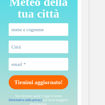
Meteo della
tua città
Non inviamo spam! Leggi la nostra
Informativa sulla privacy
per avere maggiori
informazioni.