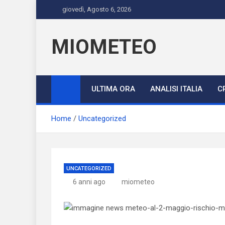
Skip
giovedì, Agosto 6, 2026
to
content
MIOMETEO
ULTIMA ORA
ANALISI ITALIA
C
Home
Uncategorized
UNCATEGORIZED
6 anni ago
miometeo