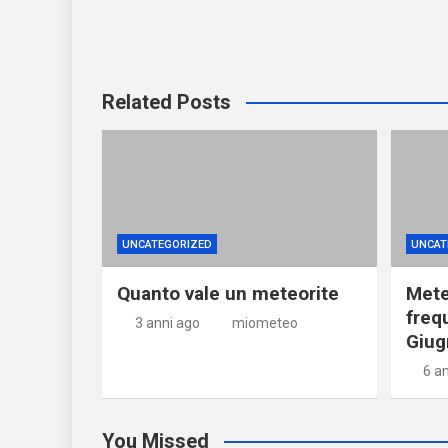
Related Posts
UNCATEGORIZED
UNCAT
Quanto vale un meteorite
Mete
freq
3 anni ago
miometeo
Giug
6 a
You Missed