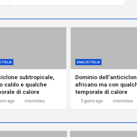
I ITALIA
ANALISI ITALIA
ciclone subtropicale,
Dominio dell’anticiclo
o caldo e qualche
africano ma con qualc
orale di calore
temporale di calore
orni ago
miometeo
3 giorni ago
miometeo