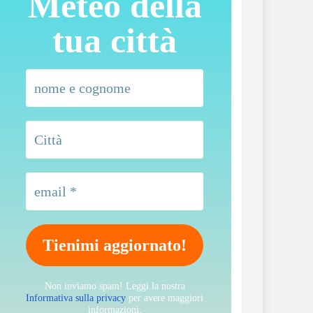
Meteo della
tua città
Non inviamo spam! Leggi la nostra
Informativa sulla privacy
per avere maggiori
informazioni.