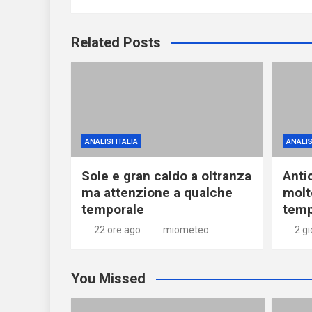
Related Posts
ANALISI ITALIA
ANALIS
Sole e gran caldo a oltranza
Anti
ma attenzione a qualche
molt
temporale
temp
22 ore ago
miometeo
2 gi
You Missed