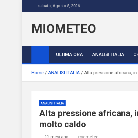
Skip
sabato, Agosto 8, 2026
to
content
MIOMETEO
ULTIMA ORA
ANALISI ITALIA
C
Home
ANALISI ITALIA
Alta pressione africana, i
ANALISI ITALIA
Alta pressione africana, 
molto caldo
12 mesi ago
miometeo