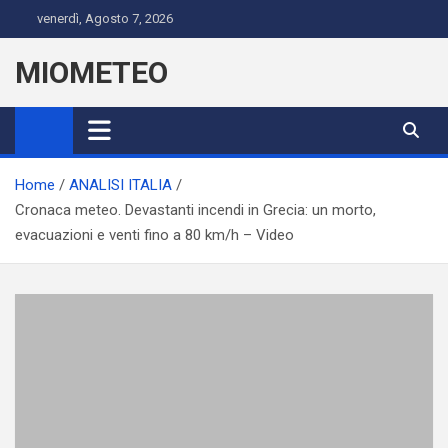
Skip
venerdì, Agosto 7, 2026
to
content
MIOMETEO
Home
ANALISI ITALIA
Cronaca meteo. Devastanti incendi in Grecia: un morto,
evacuazioni e venti fino a 80 km/h – Video