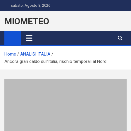
Skip
sabato, Agosto 8, 2026
to
content
MIOMETEO
Home
ANALISI ITALIA
Ancora gran caldo sull’Italia, rischio temporali al Nord