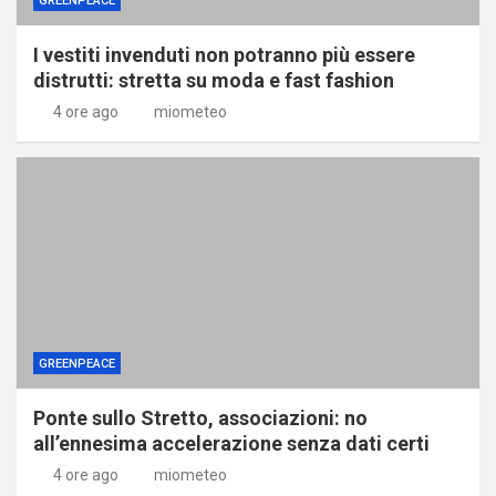
GREENPEACE
I vestiti invenduti non potranno più essere
distrutti: stretta su moda e fast fashion
4 ore ago
miometeo
GREENPEACE
Ponte sullo Stretto, associazioni: no
all’ennesima accelerazione senza dati certi
4 ore ago
miometeo