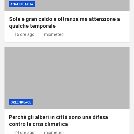
ANALISI ITALIA
Sole e gran caldo a oltranza ma attenzione a
qualche temporale
16 ore ago
miometeo
GREENPEACE
Perché gli alberi in città sono una difesa
contro la crisi climatica
24 ore ago
miometeo