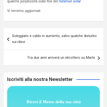
qualche perplessità sulla fine del
minimun solar
Vi terremo aggiornati
Navigazione
Soleggiato e caldo in aumento, salvo qualche disturbo
articoli
sui rilievi
Fra due anni arriverà un elicottero su Marte
Iscriviti alla nostra Newsletter
Ricevi il Meteo della tua città