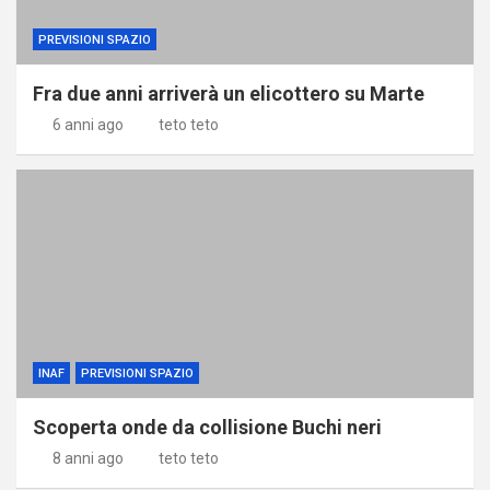
PREVISIONI SPAZIO
Fra due anni arriverà un elicottero su Marte
6 anni ago
teto teto
INAF
PREVISIONI SPAZIO
Scoperta onde da collisione Buchi neri
8 anni ago
teto teto