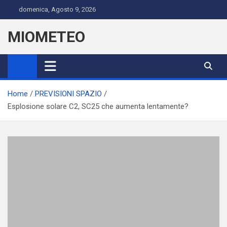
Skip
domenica, Agosto 9, 2026
to
content
MIOMETEO
Home
PREVISIONI SPAZIO
Esplosione solare C2, SC25 che aumenta lentamente?