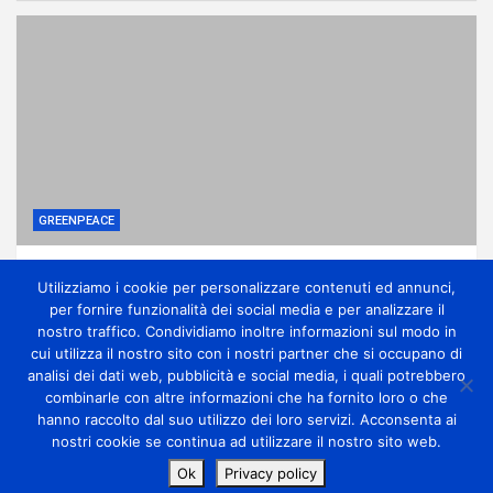
GREENPEACE
Ponte sullo Stretto, associazioni: no
Utilizziamo i cookie per personalizzare contenuti ed annunci,
all’ennesima accelerazione senza dati certi
per fornire funzionalità dei social media e per analizzare il
1 giorno ago
miometeo
nostro traffico. Condividiamo inoltre informazioni sul modo in
cui utilizza il nostro sito con i nostri partner che si occupano di
analisi dei dati web, pubblicità e social media, i quali potrebbero
combinarle con altre informazioni che ha fornito loro o che
hanno raccolto dal suo utilizzo dei loro servizi. Acconsenta ai
nostri cookie se continua ad utilizzare il nostro sito web.
Copyright Miometeo © All rights reserved | Theme by
Ok
Privacy policy
MantraBrain