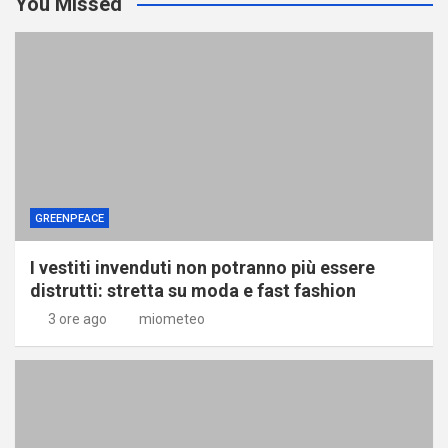
You Missed
GREENPEACE
I vestiti invenduti non potranno più essere
distrutti: stretta su moda e fast fashion
3 ore ago
miometeo