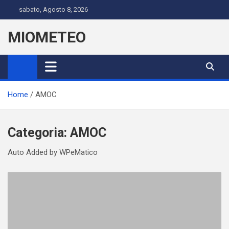
Skip
sabato, Agosto 8, 2026
to
content
MIOMETEO
Home
AMOC
Categoria:
AMOC
Auto Added by WPeMatico