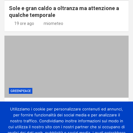
Sole e gran caldo a oltranza ma attenzione a
qualche temporale
19 ore ago
miometeo
GREENPEACE
Perché gli alberi in città sono una difesa
Utilizziamo i cookie per personalizzare contenuti ed annunci,
contro la crisi climatica
per fornire funzionalità dei social media e per analizzare il
1 giorno ago
miometeo
nostro traffico. Condividiamo inoltre informazioni sul modo in
cui utilizza il nostro sito con i nostri partner che si occupano di
analisi dei dati web, pubblicità e social media, i quali potrebbero