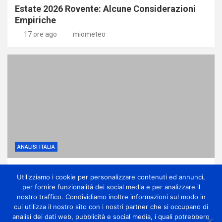
Estate 2026 Rovente: Alcune Considerazioni
Empiriche
17 ore ago
miometeo
ANALISI ITALIA
Anticiclone subtropicale, molto caldo e
Utilizziamo i cookie per personalizzare contenuti ed annunci,
qualche temporale di calore
per fornire funzionalità dei social media e per analizzare il
1 giorno ago
miometeo
nostro traffico. Condividiamo inoltre informazioni sul modo in
cui utilizza il nostro sito con i nostri partner che si occupano di
analisi dei dati web, pubblicità e social media, i quali potrebbero