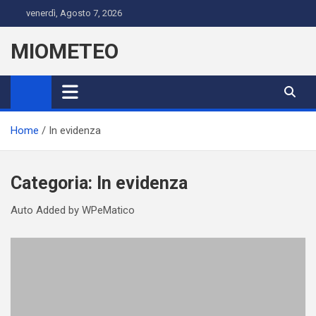
Skip
venerdì, Agosto 7, 2026
to
content
MIOMETEO
Home
In evidenza
Categoria:
In evidenza
Auto Added by WPeMatico