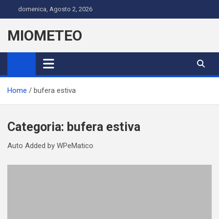
Skip
domenica, Agosto 2, 2026
to
content
MIOMETEO
Home
bufera estiva
Categoria:
bufera estiva
Auto Added by WPeMatico