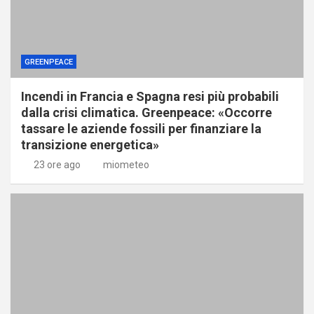
GREENPEACE
Incendi in Francia e Spagna resi più probabili
dalla crisi climatica. Greenpeace: «Occorre
tassare le aziende fossili per finanziare la
transizione energetica»
23 ore ago
miometeo