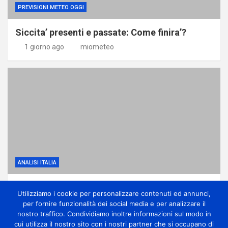
PREVISIONI METEO OGGI
Siccita’ presenti e passate: Come finira’?
1 giorno ago
miometeo
ANALISI ITALIA
Agosto inizia con caldo intenso e locali
Utilizziamo i cookie per personalizzare contenuti ed annunci,
temporali pomeridiani
per fornire funzionalità dei social media e per analizzare il
2 giorni ago
miometeo
nostro traffico. Condividiamo inoltre informazioni sul modo in
cui utilizza il nostro sito con i nostri partner che si occupano di