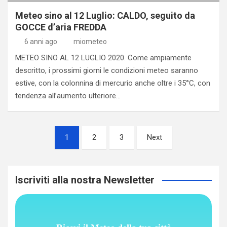
Meteo sino al 12 Luglio: CALDO, seguito da
GOCCE d’aria FREDDA
6 anni ago
miometeo
METEO SINO AL 12 LUGLIO 2020. Come ampiamente
descritto, i prossimi giorni le condizioni meteo saranno
estive, con la colonnina di mercurio anche oltre i 35°C, con
tendenza all’aumento ulteriore…
Paginazione
1
2
3
Next
degli
articoli
Iscriviti alla nostra Newsletter