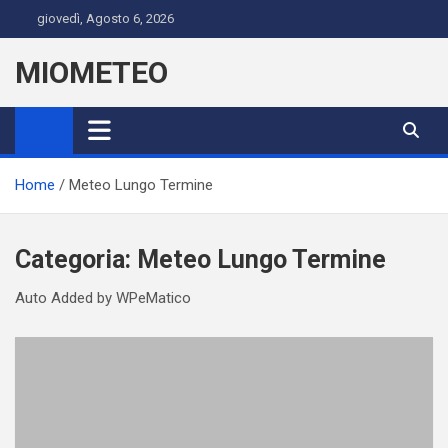
Skip
giovedì, Agosto 6, 2026
to
content
MIOMETEO
Home
Meteo Lungo Termine
Categoria:
Meteo Lungo Termine
Auto Added by WPeMatico