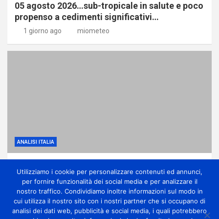
05 agosto 2026…sub-tropicale in salute e poco
propenso a cedimenti significativi…
1 giorno ago
miometeo
ANALISI ITALIA
Dominio dell’anticiclone africano ma con
Utilizziamo i cookie per personalizzare contenuti ed annunci,
qualche temporale di calore
per fornire funzionalità dei social media e per analizzare il
1 giorno ago
miometeo
nostro traffico. Condividiamo inoltre informazioni sul modo in
cui utilizza il nostro sito con i nostri partner che si occupano di
analisi dei dati web, pubblicità e social media, i quali potrebbero