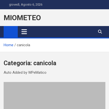
Skip
giovedì, Agosto 6, 2026
to
content
MIOMETEO
Home
canicola
Categoria:
canicola
Auto Added by WPeMatico