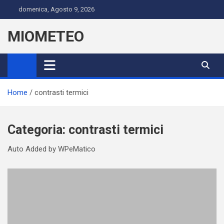
Skip
domenica, Agosto 9, 2026
to
content
MIOMETEO
Home
contrasti termici
Categoria:
contrasti termici
Auto Added by WPeMatico