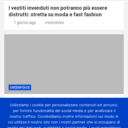
I vestiti invenduti non potranno più essere
distrutti: stretta su moda e fast fashion
1 giorno ago
miometeo
GREENPEACE
Ponte sullo Stretto, associazioni: no
Utilizziamo i cookie per personalizzare contenuti ed annunci,
all’ennesima accelerazione senza dati certi
per fornire funzionalità dei social media e per analizzare il
1 giorno ago
miometeo
nostro traffico. Condividiamo inoltre informazioni sul modo in
cui utilizza il nostro sito con i nostri partner che si occupano di
analisi dei dati web, pubblicità e social media, i quali potrebbero