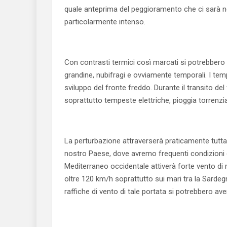
quale anteprima del peggioramento che ci sarà ne
particolarmente intenso.
Con contrasti termici così marcati si potrebbero 
grandine, nubifragi e ovviamente temporali. I tem
sviluppo del fronte freddo. Durante il transito del 
soprattutto tempeste elettriche, pioggia torrenzia
La perturbazione attraverserà praticamente tutta l’
nostro Paese, dove avremo frequenti condizioni d
Mediterraneo occidentale attiverà forte vento di
oltre 120 km/h soprattutto sui mari tra la Sardegn
raffiche di vento di tale portata si potrebbero ave