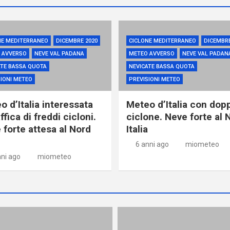
NE MEDITERRANEO
DICEMBRE 2020
CICLONE MEDITERRANEO
DICEMBRE
 AVVERSO
NEVE VAL PADANA
METEO AVVERSO
NEVE VAL PADAN
ATE BASSA QUOTA
NEVICATE BASSA QUOTA
IONI METEO
PREVISIONI METEO
o d’Italia interessata
Meteo d’Italia con dop
ffica di freddi cicloni.
ciclone. Neve forte al 
 forte attesa al Nord
Italia
6 anni ago
miometeo
nni ago
miometeo