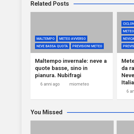
Related Posts
CICLO
METEO
MALTEMPO
METEO AVVERSO
NEVIC
NEVE BASSA QUOTA
PREVISIONI METEO
PREVIS
Maltempo invernale: neve a
Mete
quote basse, sino in
da ra
pianura. Nubifragi
Neve
Italia
6 anni ago
miometeo
6 a
You Missed