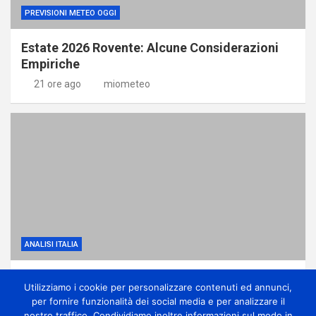
PREVISIONI METEO OGGI
Estate 2026 Rovente: Alcune Considerazioni
Empiriche
21 ore ago
miometeo
ANALISI ITALIA
Anticiclone subtropicale, molto caldo e
Utilizziamo i cookie per personalizzare contenuti ed annunci,
qualche temporale di calore
per fornire funzionalità dei social media e per analizzare il
1 giorno ago
miometeo
nostro traffico. Condividiamo inoltre informazioni sul modo in