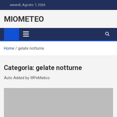
Skip
venerdì, Agosto 7, 2026
to
content
MIOMETEO
Home
gelate notturne
Categoria:
gelate notturne
Auto Added by WPeMatico