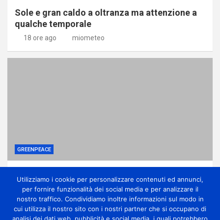
Sole e gran caldo a oltranza ma attenzione a
qualche temporale
18 ore ago
miometeo
GREENPEACE
Perché gli alberi in città sono una difesa
Utilizziamo i cookie per personalizzare contenuti ed annunci,
contro la crisi climatica
per fornire funzionalità dei social media e per analizzare il
1 giorno ago
miometeo
nostro traffico. Condividiamo inoltre informazioni sul modo in
cui utilizza il nostro sito con i nostri partner che si occupano di
analisi dei dati web, pubblicità e social media, i quali potrebbero