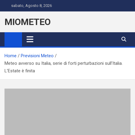
Skip
sabato, Agosto 8, 2026
to
content
MIOMETEO
Home
Previsioni Meteo
Meteo avverso su Italia, serie di forti perturbazioni sull’Italia.
L’Estate è finita