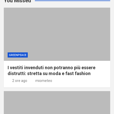
You Missed
GREENPEACE
I vestiti invenduti non potranno più essere
distrutti: stretta su moda e fast fashion
2 ore ago
miometeo