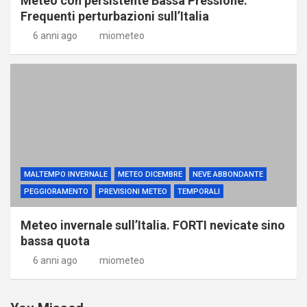
Meteo con persistente Bassa Pressione.
Frequenti perturbazioni sull’Italia
6 anni ago
miometeo
MALTEMPO INVERNALE
METEO DICEMBRE
NEVE ABBONDANTE
PEGGIORAMENTO
PREVISIONI METEO
TEMPORALI
Meteo invernale sull’Italia. FORTI nevicate sino
bassa quota
6 anni ago
miometeo