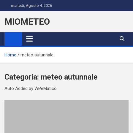
Skip
martedì, Agosto 4, 2026
to
content
MIOMETEO
Home
meteo autunnale
Categoria:
meteo autunnale
Auto Added by WPeMatico