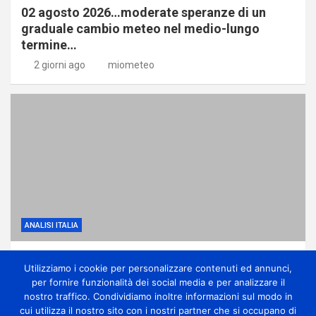
02 agosto 2026…moderate speranze di un
graduale cambio meteo nel medio-lungo
termine…
2 giorni ago
miometeo
ANALISI ITALIA
Prima settimana di agosto tra caldo intenso e
Utilizziamo i cookie per personalizzare contenuti ed annunci,
isolati temporali
per fornire funzionalità dei social media e per analizzare il
3 giorni ago
miometeo
nostro traffico. Condividiamo inoltre informazioni sul modo in
cui utilizza il nostro sito con i nostri partner che si occupano di