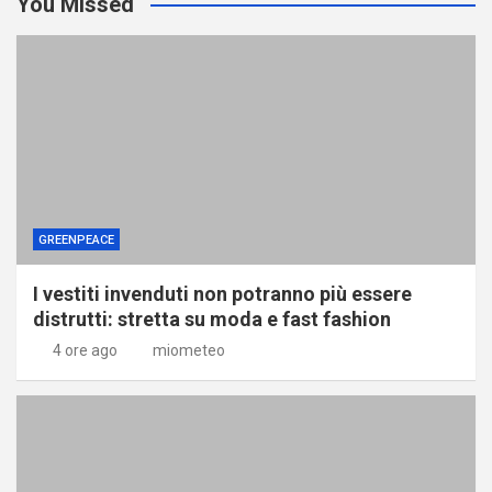
You Missed
GREENPEACE
I vestiti invenduti non potranno più essere
distrutti: stretta su moda e fast fashion
4 ore ago
miometeo