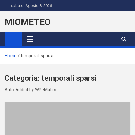
Skip
sabato, Agosto 8, 2026
to
content
MIOMETEO
Home
temporali sparsi
Categoria:
temporali sparsi
Auto Added by WPeMatico