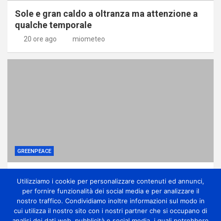
Sole e gran caldo a oltranza ma attenzione a
qualche temporale
20 ore ago
miometeo
GREENPEACE
Perché gli alberi in città sono una difesa
Utilizziamo i cookie per personalizzare contenuti ed annunci,
contro la crisi climatica
per fornire funzionalità dei social media e per analizzare il
1 giorno ago
miometeo
nostro traffico. Condividiamo inoltre informazioni sul modo in
cui utilizza il nostro sito con i nostri partner che si occupano di
analisi dei dati web, pubblicità e social media, i quali potrebbero