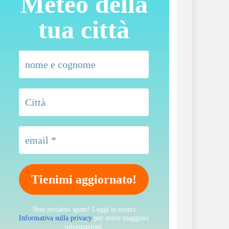
Meteo della
tua città
Non inviamo spam! Leggi la nostra
Informativa sulla privacy
per avere maggiori
informazioni.