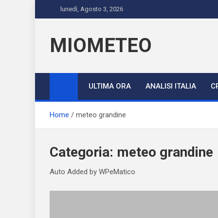
Skip
lunedì, Agosto 3, 2026
to
content
MIOMETEO
ULTIMA ORA
ANALISI ITALIA
C
Home
meteo grandine
Categoria:
meteo grandine
Auto Added by WPeMatico