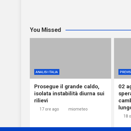
You Missed
ANALISI ITALIA
PREVIS
Prosegue il grande caldo,
02 a
isolata instabilità diurna sui
sper
rilievi
camb
lung
17 ore ago
miometeo
18 