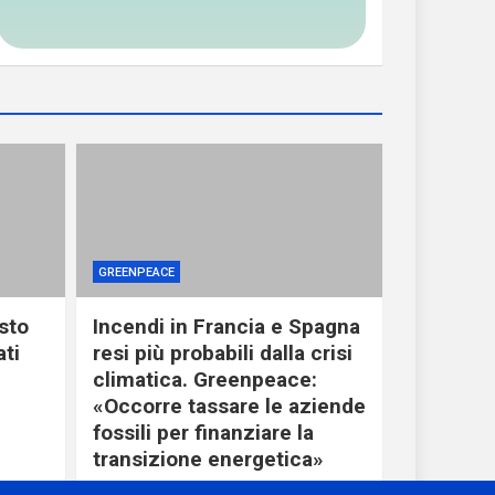
GREENPEACE
sto
Incendi in Francia e Spagna
ati
resi più probabili dalla crisi
climatica. Greenpeace:
«Occorre tassare le aziende
fossili per finanziare la
transizione energetica»
2 giorni ago
miometeo