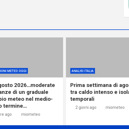
IONI METEO OGGI
ANALISI ITALIA
gosto 2026…moderate
Prima settimana di ago
anze di un graduale
tra caldo intenso e isol
io meteo nel medio-
temporali
o termine…
2 giorni ago
miometeo
ore ago
miometeo