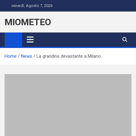
Skip
venerdì, Agosto 7, 2026
to
content
MIOMETEO
Home
News
La grandine devastante a Milano