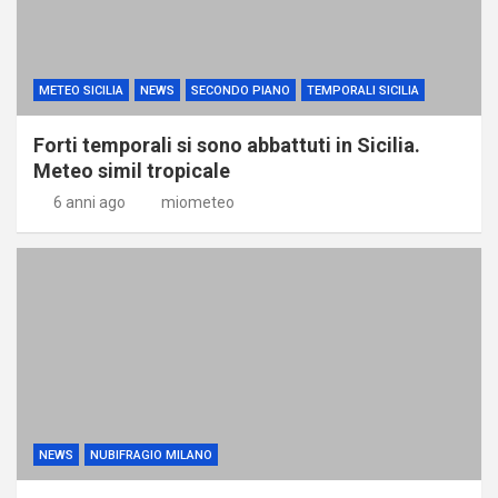
METEO SICILIA
NEWS
SECONDO PIANO
TEMPORALI SICILIA
Forti temporali si sono abbattuti in Sicilia.
Meteo simil tropicale
6 anni ago
miometeo
NEWS
NUBIFRAGIO MILANO