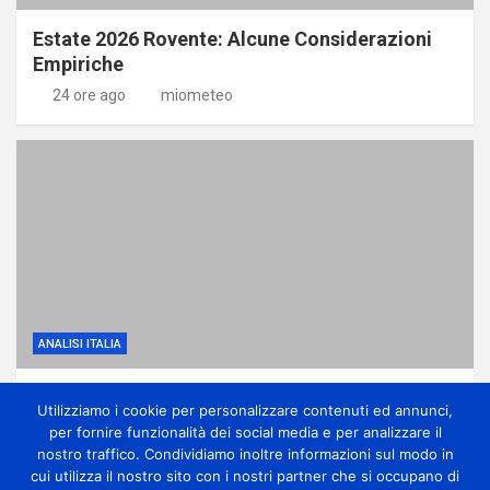
Estate 2026 Rovente: Alcune Considerazioni
Empiriche
24 ore ago
miometeo
ANALISI ITALIA
Anticiclone subtropicale, molto caldo e
Utilizziamo i cookie per personalizzare contenuti ed annunci,
qualche temporale di calore
per fornire funzionalità dei social media e per analizzare il
1 giorno ago
miometeo
nostro traffico. Condividiamo inoltre informazioni sul modo in
cui utilizza il nostro sito con i nostri partner che si occupano di