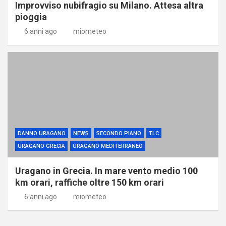
Improvviso nubifragio su Milano. Attesa altra
pioggia
6 anni ago
miometeo
DANNO URAGANO
NEWS
SECONDO PIANO
TLC
URAGANO GRECIA
URAGANO MEDITERRANEO
Uragano in Grecia. In mare vento medio 100
km orari, raffiche oltre 150 km orari
6 anni ago
miometeo