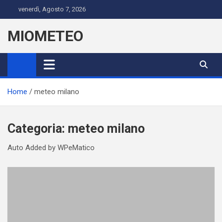
Skip
venerdì, Agosto 7, 2026
to
content
MIOMETEO
Home
meteo milano
Categoria:
meteo milano
Auto Added by WPeMatico