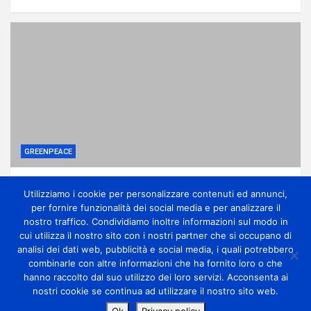
GREENPEACE
Come una potente lobby ha affossato le
Utilizziamo i cookie per personalizzare contenuti ed annunci,
riforme sui pesticidi
per fornire funzionalità dei social media e per analizzare il
1 giorno ago
miometeo
nostro traffico. Condividiamo inoltre informazioni sul modo in
cui utilizza il nostro sito con i nostri partner che si occupano di
analisi dei dati web, pubblicità e social media, i quali potrebbero
combinarle con altre informazioni che ha fornito loro o che
hanno raccolto dal suo utilizzo dei loro servizi. Acconsenta ai
nostri cookie se continua ad utilizzare il nostro sito web.
Copyright Miometeo © All rights reserved | Theme by