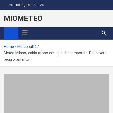
Skip
venerdì, Agosto 7, 2026
to
content
MIOMETEO
Home
Meteo città
Meteo Milano, caldo afoso con qualche temporale. Poi severo
peggioramento