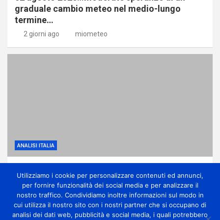
graduale cambio meteo nel medio-lungo
termine…
2 giorni ago
miometeo
ANALISI ITALIA
Prima settimana di agosto tra caldo intenso e
Utilizziamo i cookie per personalizzare contenuti ed annunci,
isolati temporali
per fornire funzionalità dei social media e per analizzare il
3 giorni ago
miometeo
nostro traffico. Condividiamo inoltre informazioni sul modo in
cui utilizza il nostro sito con i nostri partner che si occupano di
analisi dei dati web, pubblicità e social media, i quali potrebbero