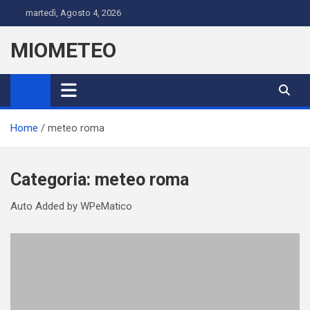
Skip
martedì, Agosto 4, 2026
to
content
MIOMETEO
Home
meteo roma
Categoria:
meteo roma
Auto Added by WPeMatico