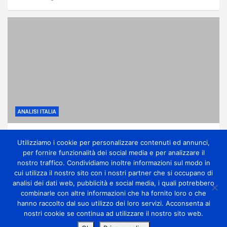
ANALISI ITALIA
Anticiclone subtropicale, molto caldo e
Utilizziamo i cookie per personalizzare contenuti ed annunci,
qualche temporale di calore
per fornire funzionalità dei social media e per analizzare il
1 giorno ago
miometeo
nostro traffico. Condividiamo inoltre informazioni sul modo in
cui utilizza il nostro sito con i nostri partner che si occupano di
analisi dei dati web, pubblicità e social media, i quali potrebbero
combinarle con altre informazioni che ha fornito loro o che
hanno raccolto dal suo utilizzo dei loro servizi. Acconsenta ai
nostri cookie se continua ad utilizzare il nostro sito web.
Copyright Miometeo © All rights reserved | Theme by