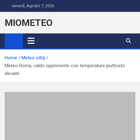
Skip
venerdì, Agosto 7, 2026
to
content
MIOMETEO
Home
Meteo città
Meteo Roma, caldo opprimente con temperature piuttosto
elevate