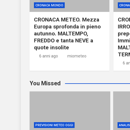
CRONACA MONDO
CRONA
CRONACA METEO. Mezza
CRO
Europa sprofonda in pieno
IRRO
autunno. MALTEMPO,
prep
FREDDO e tanta NEVE a
Immi
quote insolite
MAL
TER
6 anni ago
miometeo
6 a
You Missed
PREVISIONI METEO OGGI
ANALISI