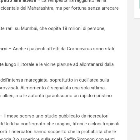
petto alle attese
– La tempesta ha raggiunto ieri la
occidentale del Maharashtra, ma per fortuna senza arrecare
ente rari: su Mumbai, che ospita 18 milioni di persone,
orsi
– Anche i pazienti affetti da Coronavirus sono stati
lungo il litorale e le vicine pianure ad allontanarsi dalla
ell’intensa mareggiata, soprattutto in quell’area sulla
mprovvisati. Al momento è segnalata una sola vittima,
i alberi, ma le autorità garantiscono un rapido ripristino
– Il mese scorso uno studio pubblicato da ricercatori
i Uniti ha confermato che uragani, tifoni e cicloni tropicali
ti. I ricercatori hanno scoperto che la probabilità che le
goria 3 o superiore sulla scala Saffir-Simpson con venti