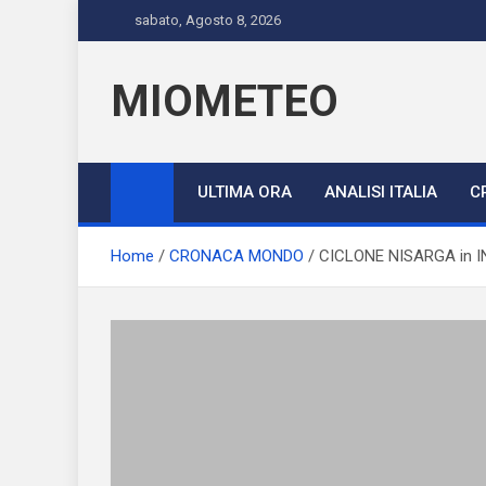
Skip
sabato, Agosto 8, 2026
to
content
MIOMETEO
ULTIMA ORA
ANALISI ITALIA
C
Home
CRONACA MONDO
CICLONE NISARGA in INDI