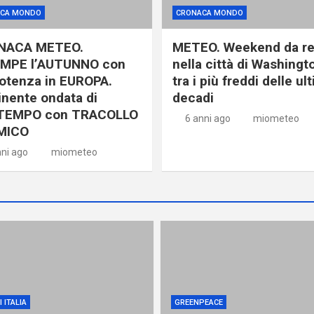
CA MONDO
CRONACA MONDO
NACA METEO.
METEO. Weekend da r
MPE l’AUTUNNO con
nella città di Washingt
otenza in EUROPA.
tra i più freddi delle ul
nente ondata di
decadi
TEMPO con TRACOLLO
6 anni ago
miometeo
MICO
nni ago
miometeo
 ITALIA
GREENPEACE