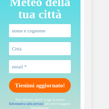
Meteo della
tua città
Non inviamo spam! Leggi la nostra
Informativa sulla privacy
per avere maggiori
informazioni.