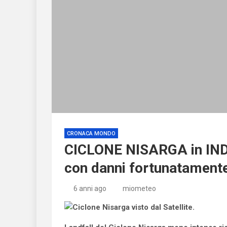
CRONACA MONDO
CICLONE NISARGA in INDIA
con danni fortunatamente 
6 anni ago
miometeo