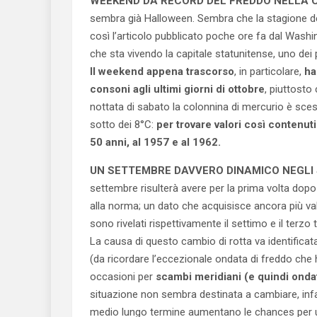
WEEKEND DA RECORD DEL FREDDO NELLA C
sembra già Halloween. Sembra che la stagione del 
così l’articolo pubblicato poche ore fa dal Washi
che sta vivendo la capitale statunitense, uno dei 
Il weekend appena trascorso
, in particolare,
ha
consoni agli ultimi giorni di ottobre
, piuttosto
nottata di sabato la colonnina di mercurio è scesa
sotto dei 8°C:
per trovare valori così contenuti
50 anni, al 1957 e al 1962.
UN SETTEMBRE DAVVERO DINAMICO NEGLI
settembre risulterà avere per la prima volta dopo
alla norma; un dato che acquisisce ancora più va
sono rivelati rispettivamente il settimo e il terzo tr
La causa di questo cambio di rotta va identificat
(da ricordare l’eccezionale ondata di freddo che h
occasioni per
scambi meridiani (e quindi ondat
situazione non sembra destinata a cambiare, infa
medio lungo termine aumentano le chances per una