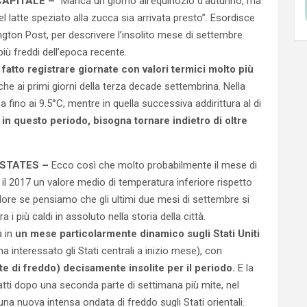
APITALE –
“Manca un giorno all’equinozio d’autunno, ma
latte speziato alla zucca sia arrivata presto”. Esordisce
ngton Post, per descrivere l’insolito mese di settembre
più freddi dell’epoca recente.
 fatto registrare giornate con valori termici molto più
 che ai primi giorni della terza decade settembrina. Nella
 fino ai 9.5°C, mentre in quella successiva addirittura al di
 in questo periodo, bisogna tornare indietro di oltre
 STATES –
Ecco così che molto probabilmente il mese di
 il 2017 un valore medio di temperatura inferiore rispetto
lore se pensiamo che gli ultimi due mesi di settembre si
a i più caldi in assoluto nella storia della città.
a in
un mese particolarmente dinamico sugli Stati Uniti
a interessato gli Stati centrali a inizio mese), con
e di freddo) decisamente insolite per il periodo.
E la
tti dopo una seconda parte di settimana più mite, nel
 nuova intensa ondata di freddo sugli Stati orientali.