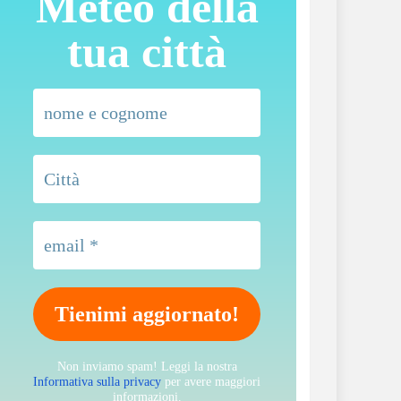
Meteo della
tua città
Non inviamo spam! Leggi la nostra
Informativa sulla privacy
per avere maggiori
informazioni.