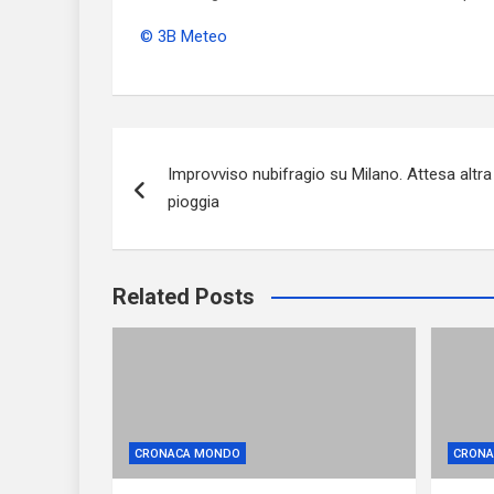
© 3B Meteo
Navigazione
Improvviso nubifragio su Milano. Attesa altra
articoli
pioggia
Related Posts
CRONACA MONDO
CRONA