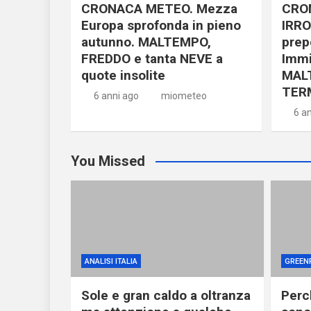
CRONACA METEO. Mezza
CRO
Europa sprofonda in pieno
IRRO
autunno. MALTEMPO,
prep
FREDDO e tanta NEVE a
Immi
quote insolite
MAL
TER
6 anni ago
miometeo
6 a
You Missed
ANALISI ITALIA
GREEN
Sole e gran caldo a oltranza
Perch