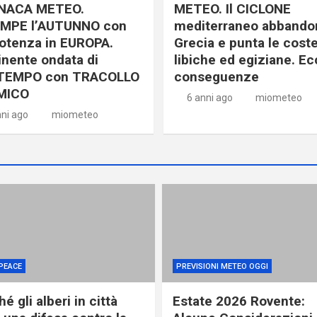
NACA METEO.
METEO. Il CICLONE
MPE l’AUTUNNO con
mediterraneo abbandon
otenza in EUROPA.
Grecia e punta le cost
nente ondata di
libiche ed egiziane. Ec
TEMPO con TRACOLLO
conseguenze
MICO
6 anni ago
miometeo
nni ago
miometeo
PEACE
PREVISIONI METEO OGGI
é gli alberi in città
Estate 2026 Rovente: