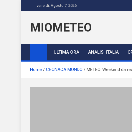
Skip
venerdì, Agosto 7, 2026
to
content
MIOMETEO
ULTIMA ORA
ANALISI ITALIA
C
Home
CRONACA MONDO
METEO. Weekend da recor