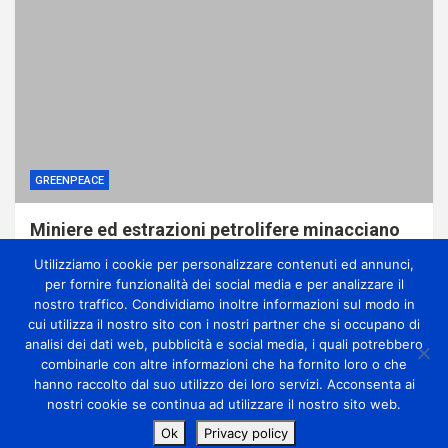
GREENPEACE
Miniere ed estrazioni petrolifere minacciano
le foreste della Repubblica Democratica del
Utilizziamo i cookie per personalizzare contenuti ed annunci,
Congo, svela report di Greenpeace
per fornire funzionalità dei social media e per analizzare il
1 giorno ago
miometeo
nostro traffico. Condividiamo inoltre informazioni sul modo in
cui utilizza il nostro sito con i nostri partner che si occupano di
analisi dei dati web, pubblicità e social media, i quali potrebbero
combinarle con altre informazioni che ha fornito loro o che
hanno raccolto dal suo utilizzo dei loro servizi. Acconsenta ai
nostri cookie se continua ad utilizzare il nostro sito web.
Copyright Miometeo © All rights reserved | Theme by
Ok
Privacy policy
MantraBrain