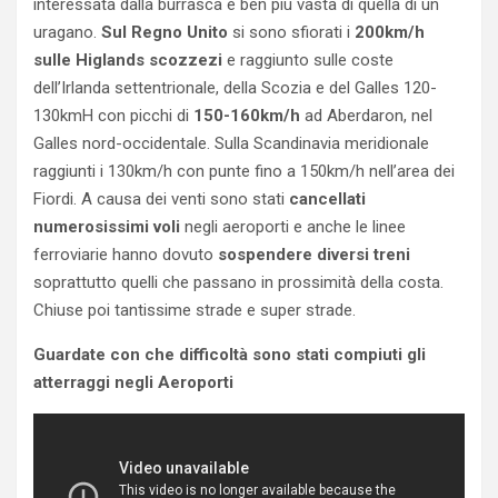
interessata dalla burrasca è ben più vasta di quella di un
uragano.
Sul Regno Unito
si sono sfiorati i
200km/h
sulle Higlands scozzezi
e raggiunto sulle coste
dell’Irlanda settentrionale, della Scozia e del Galles 120-
130kmH con picchi di
150-160km/h
ad Aberdaron, nel
Galles nord-occidentale. Sulla Scandinavia meridionale
raggiunti i 130km/h con punte fino a 150km/h nell’area dei
Fiordi. A causa dei venti sono stati
cancellati
numerosissimi voli
negli aeroporti e anche le linee
ferroviarie hanno dovuto
sospendere diversi treni
soprattutto quelli che passano in prossimità della costa.
Chiuse poi tantissime strade e super strade.
Guardate con che difficoltà sono stati compiuti gli
atterraggi negli Aeroporti