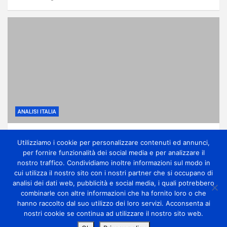
ANALISI ITALIA
Anticiclone subtropicale, molto caldo e
Utilizziamo i cookie per personalizzare contenuti ed annunci,
qualche temporale di calore
per fornire funzionalità dei social media e per analizzare il
1 giorno ago
miometeo
nostro traffico. Condividiamo inoltre informazioni sul modo in
cui utilizza il nostro sito con i nostri partner che si occupano di
analisi dei dati web, pubblicità e social media, i quali potrebbero
combinarle con altre informazioni che ha fornito loro o che
hanno raccolto dal suo utilizzo dei loro servizi. Acconsenta ai
nostri cookie se continua ad utilizzare il nostro sito web.
Copyright Miometeo © All rights reserved | Theme by