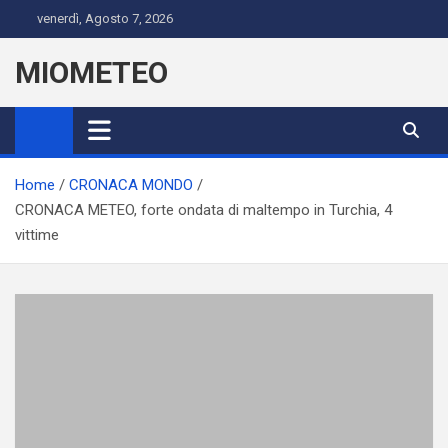
Skip
venerdì, Agosto 7, 2026
to
content
MIOMETEO
Home
CRONACA MONDO
CRONACA METEO, forte ondata di maltempo in Turchia, 4
vittime